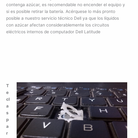
contenga azúcar, es recomendable no encender el equipo y
si es posible retirar la batería. Acérquese lo más pronto
posible a nuestro servicio técnico Dell ya que los líquidos
con azúcar afectan considerablemente los circuitos
eléctricos internos de computador Dell Latitude
T
e
cl
a
s
p
a
r