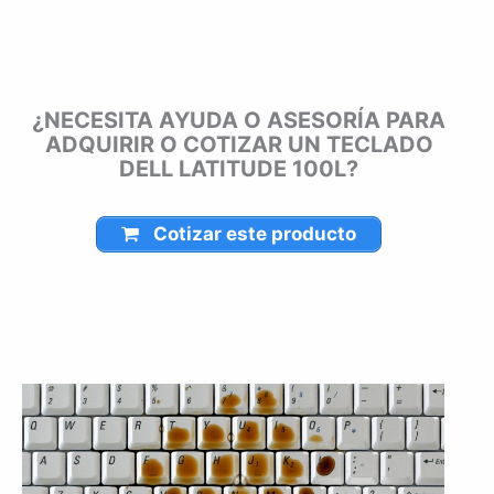
Montería, Bogotá, Inírida, San José del Guaviare, Neiva,
Riohacha, Santa Marta, Villavicencio, Pasto, Cúcuta, Mocoa,
Armenia, Pereira, San Andrés, Bucaramanga, Sincelejo,
Ibagué, Cali, Mitú, Puerto Carreño.
¿NECESITA AYUDA O ASESORÍA PARA
ADQUIRIR O COTIZAR UN TECLADO
DELL LATITUDE 100L?
Cotizar este producto