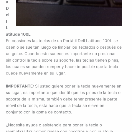
a
D
el
l
L
atitude 100L
En ocasiones las teclas de un Portátil Dell Latitude 100L se
caen o se sueltan luego de limpiar los Teclados o después de
un golpe. Cuando esto sucede es importante no presionar
sin control la tecla sobre su soporte, las teclas tienen pines,
los cuales se pueden romper y hacer imposible que la tecla
quede nuevamente en su lugar.
IMPORTANTE:
Si usted quiere poner la tecla nuevamente en
su lugar, es importante que identifique los pines de la tecla o
soporte de la misma, también debe tener presente la parte
móvil de la tecla, esta hace que la tecla se eleve en
conjunto con la goma de contacto.
¿Necesita ayuda o asistencia para poner la tecla o
reemplazarla? comuníquese con nosotros y con gusto le