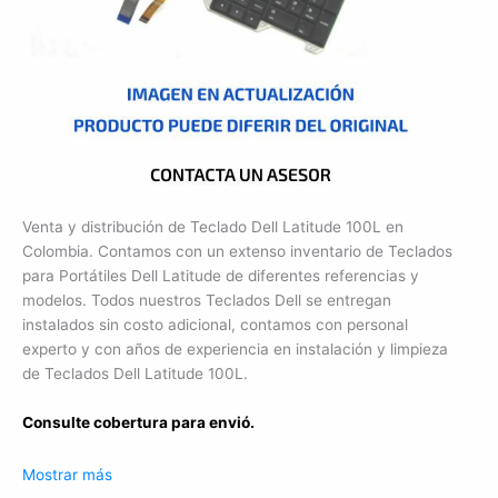
Venta y distribución de Teclado Dell Latitude 100L en
Colombia. Contamos con un extenso inventario de Teclados
para Portátiles Dell Latitude de diferentes referencias y
modelos. Todos nuestros Teclados Dell se entregan
instalados sin costo adicional, contamos con personal
experto y con años de experiencia en instalación y limpieza
de Teclados Dell Latitude 100L.
Consulte cobertura para envió.
Leticia, Medellín, Arauca, Barranquilla, Cartagena, Tunja,
Mostrar más
Manizales, Florencia, Yopal, Popayán, Valledupar, Quibdó,