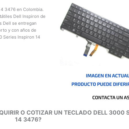
14 3476 en Colombia.
iles Dell Inspiron de
 Dell se entregan
rto y con años de
 Series Inspiron 14
nizales, Florencia,
a, San José del
o, Cúcuta, Mocoa,
é, Cali, Mitú, Puerto
UIRIR O COTIZAR UN TECLADO DELL 3000 S
14 3476?