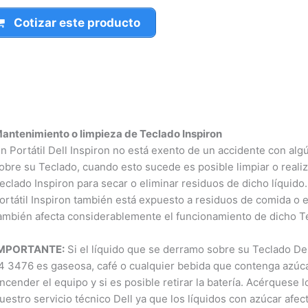
Cotizar este producto
ntenimiento o limpieza de Teclado Inspiron
 Portátil Dell Inspiron no está exento de un accidente con algún
bre su Teclado, cuando esto sucede es posible limpiar o realiz
clado Inspiron para secar o eliminar residuos de dicho líquido. 
rtátil Inspiron también está expuesto a residuos de comida o e
mbién afecta considerablemente el funcionamiento de dicho Te
MPORTANTE:
Si el líquido que se derramo sobre su Teclado Dell
 3476 es gaseosa, café o cualquier bebida que contenga azúca
cender el equipo y si es posible retirar la batería. Acérquese l
estro servicio técnico Dell ya que los líquidos con azúcar afe