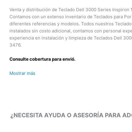
Venta y distribución de Teclado Dell 3000 Series Inspiron 
Contamos con un extenso inventario de Teclados para Portát
diferentes referencias y modelos. Todos nuestros Teclados
instalados sin costo adicional, contamos con personal expe
experiencia en instalación y limpieza de Teclados Dell 3000
3476.
Consulte cobertura para envió.
Mostrar más
Leticia, Medellín, Arauca, Barranquilla, Cartagena, Tunja, Ma
Yopal, Popayán, Valledupar, Quibdó, Montería, Bogotá, Inírid
Guaviare, Neiva, Riohacha, Santa Marta, Villavicencio, Past
Armenia, Pereira, San Andrés, Bucaramanga, Sincelejo, Ibagu
Carreño.
¿NECESITA AYUDA O ASESORÍA PARA ADQ