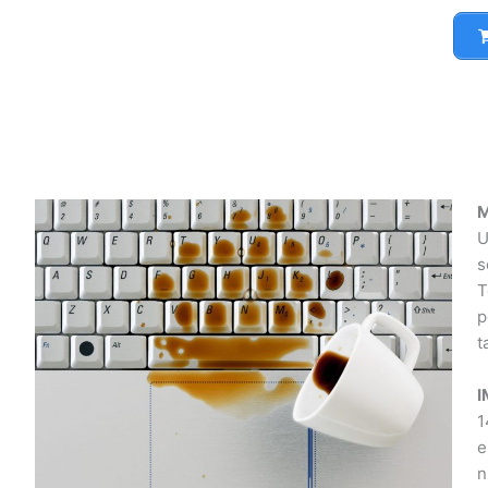
Ma
Un
so
Te
po
ta
I
14
en
nu