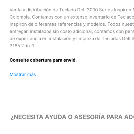
Venta y distribución de Teclado Dell 3000 Series Inspiron 1
Colombia. Contamos con un extenso inventario de Teclados 
Inspiron de diferentes referencias y modelos. Todos nuestr
entregan instalados sin costo adicional, contamos con pers
de experiencia en instalación y limpieza de Teclados Dell 3
3185 2-in-1.
Consulte cobertura para envió.
Mostrar más
Leticia, Medellín, Arauca, Barranquilla, Cartagena, Tunja, Ma
Yopal, Popayán, Valledupar, Quibdó, Montería, Bogotá, Inírid
Guaviare, Neiva, Riohacha, Santa Marta, Villavicencio, Past
Armenia, Pereira, San Andrés, Bucaramanga, Sincelejo, Ibagu
Carreño.
¿NECESITA AYUDA O ASESORÍA PARA ADQ