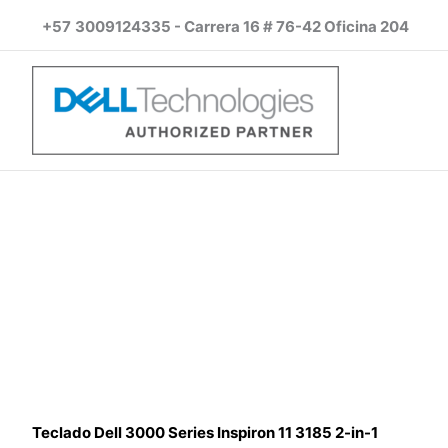
Ir
+57
3009124335 - Carrera 16 # 76-42 Oficina 204
al
contenido
Teclado Dell 3000 Series Inspiron 11 3185 2-in-1