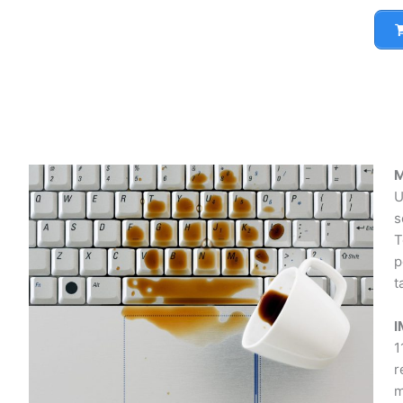
Ma
Un
so
Te
po
ta
I
11
re
má