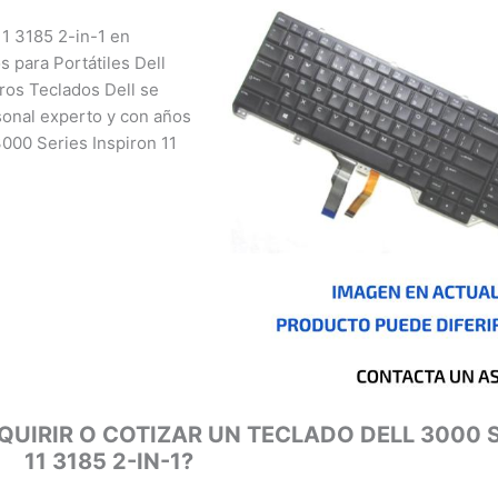
1 3185 2-in-1 en
para Portátiles Dell
os Teclados Dell se
onal experto y con años
000 Series Inspiron 11
nizales, Florencia,
a, San José del
o, Cúcuta, Mocoa,
é, Cali, Mitú, Puerto
UIRIR O COTIZAR UN TECLADO DELL 3000 S
11 3185 2-IN-1?