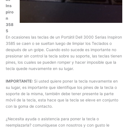
a
D
el
l
3
000 Serias Inspiron 3585
En ocasiones las teclas de un Portátil Dell 3000 Serias
Inspiron 3585 se caen o se sueltan luego de limpiar los
Teclados o después de un golpe. Cuando esto sucede es
importante no presionar sin control la tecla sobre su soporte,
las teclas tienen pines, los cuales se pueden romper y hacer
imposible que la tecla quede nuevamente en su lugar.
IMPORTANTE:
Si usted quiere poner la tecla nuevamente en
su lugar, es importante que identifique los pines de la tecla o
soporte de la misma, también debe tener presente la parte
móvil de la tecla, esta hace que la tecla se eleve en
conjunto con la goma de contacto.
¿Necesita ayuda o asistencia para poner la tecla o
reemplazarla? comuníquese con nosotros y con gusto le