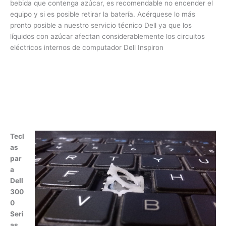
bebida que contenga azúcar, es recomendable no encender
el equipo y si es posible retirar la batería. Acérquese lo más
pronto posible a nuestro servicio técnico Dell ya que los
líquidos con azúcar afectan considerablemente los circuitos
eléctricos internos de computador Dell Inspiron
T
e
cl
a
s
p
a
r