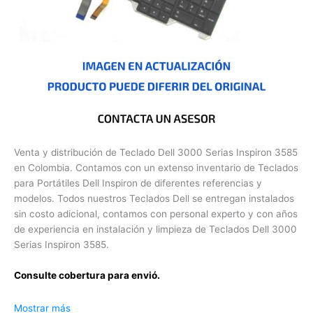
Venta y distribución de Teclado Dell 3000 Serias Inspiron
3585 en Colombia. Contamos con un extenso inventario de
Teclados para Portátiles Dell Inspiron de diferentes
referencias y modelos. Todos nuestros Teclados Dell se
entregan instalados sin costo adicional, contamos con
personal experto y con años de experiencia en instalación y
limpieza de Teclados Dell 3000 Serias Inspiron 3585.
Consulte cobertura para envió.
Leticia, Medellín, Arauca, Barranquilla, Cartagena, Tunja,
Mostrar más
Manizales, Florencia, Yopal, Popayán, Valledupar, Quibdó,