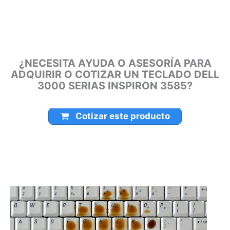
Montería, Bogotá, Inírida, San José del Guaviare, Neiva,
Riohacha, Santa Marta, Villavicencio, Pasto, Cúcuta, Mocoa,
Armenia, Pereira, San Andrés, Bucaramanga, Sincelejo,
Ibagué, Cali, Mitú, Puerto Carreño.
¿NECESITA AYUDA O ASESORÍA PARA
ADQUIRIR O COTIZAR UN TECLADO
DELL 3000 SERIAS INSPIRON 3585?
Cotizar este producto