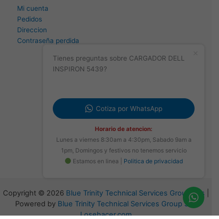
Mi cuenta
Pedidos
Direccion
Contraseña perdida
Tienes preguntas sobre CARGADOR DELL
INSPIRON 5439?
Cotiza por WhatsApp
Horario de atencion:
Lunes a viernes 8:30am a 4:30pm, Sabado 9am a
1pm, Domingos y festivos no tenemos servicio
Estamos en linea |
Politica de privacidad
Copyright © 2026
Blue Trinity Technical Services Group Sas
|
Powered by
Blue Trinity Technical Services Group Sas
Losehacer.com