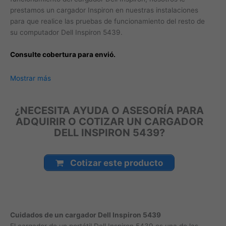
prestamos un cargador Inspiron en nuestras instalaciones
para que realice las pruebas de funcionamiento del resto de
su computador Dell Inspiron 5439.
Consulte cobertura para envió.
Leticia, Medellín, Arauca, Barranquilla, Cartagena, Tunja,
Mostrar más
Manizales, Florencia, Yopal, Popayán, Valledupar, Quibdó,
Montería, Bogotá, Inírida, San José del Guaviare, Neiva,
¿NECESITA AYUDA O ASESORÍA PARA
Riohacha, Santa Marta, Villavicencio, Pasto, Cúcuta, Mocoa,
ADQUIRIR O COTIZAR UN CARGADOR
Armenia, Pereira, San Andrés, Bucaramanga, Sincelejo,
DELL INSPIRON 5439?
Ibagué, Cali, Mitú, Puerto Carreño.
Cotizar este producto
Cuidados de un cargador Dell Inspiron 5439
El cargador de un portátil Dell Inspiron 5439 es una de las