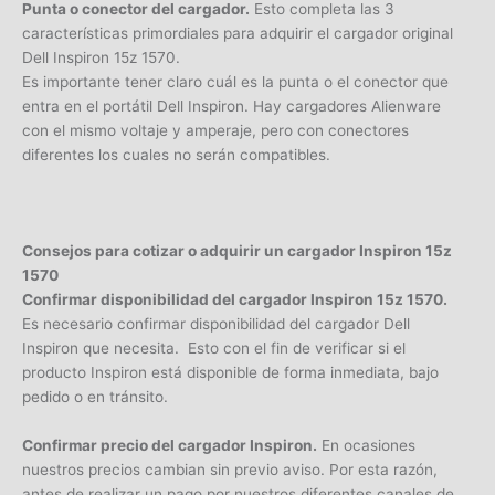
Punta o conector del cargador.
Esto completa las 3
características primordiales para adquirir el cargador original
Dell Inspiron 15z 1570.
Es importante tener claro cuál es la punta o el conector que
entra en el portátil Dell Inspiron. Hay cargadores Alienware
con el mismo voltaje y amperaje, pero con conectores
diferentes los cuales no serán compatibles.
×
¿Necesitas un experto?
Consejos para cotizar o adquirir un cargador Inspiron 15z
Comunícate con nosotros
1570
Confirmar disponibilidad del cargador Inspiron 15z 1570.
3009124335
Es necesario confirmar disponibilidad del cargador Dell
Bogota – Colombia
Inspiron que necesita. Esto con el fin de verificar si el
producto Inspiron está disponible de forma inmediata, bajo
pedido o en tránsito.
Confirmar precio del cargador Inspiron.
En ocasiones
nuestros precios cambian sin previo aviso. Por esta razón,
antes de realizar un pago por nuestros diferentes canales de