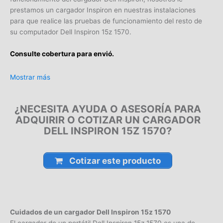
prestamos un cargador Inspiron en nuestras instalaciones
para que realice las pruebas de funcionamiento del resto de
su computador Dell Inspiron 15z 1570.
Consulte cobertura para envió.
Leticia, Medellín, Arauca, Barranquilla, Cartagena, Tunja,
Mostrar más
Manizales, Florencia, Yopal, Popayán, Valledupar, Quibdó,
Montería, Bogotá, Inírida, San José del Guaviare, Neiva,
¿NECESITA AYUDA O ASESORÍA PARA
Riohacha, Santa Marta, Villavicencio, Pasto, Cúcuta, Mocoa,
ADQUIRIR O COTIZAR UN CARGADOR
Armenia, Pereira, San Andrés, Bucaramanga, Sincelejo,
DELL INSPIRON 15Z 1570?
Ibagué, Cali, Mitú, Puerto Carreño.
Cotizar este producto
Cuidados de un cargador Dell Inspiron 15z 1570
El cargador de un portátil Dell Inspiron 15z 1570 es una de