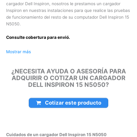
prestamos un cargador Inspiron en nuestras instalaciones
para que realice las pruebas de funcionamiento del resto de
su computador Dell Inspiron 15 N5050.
Consulte cobertura para envió.
Leticia, Medellín, Arauca, Barranquilla, Cartagena, Tunja,
Mostrar más
Manizales, Florencia, Yopal, Popayán, Valledupar, Quibdó,
Montería, Bogotá, Inírida, San José del Guaviare, Neiva,
¿NECESITA AYUDA O ASESORÍA PARA
Riohacha, Santa Marta, Villavicencio, Pasto, Cúcuta, Mocoa,
ADQUIRIR O COTIZAR UN CARGADOR
Armenia, Pereira, San Andrés, Bucaramanga, Sincelejo,
DELL INSPIRON 15 N5050?
Ibagué, Cali, Mitú, Puerto Carreño.
Cotizar este producto
Cuidados de un cargador Dell Inspiron 15 N5050
El cargador de un portátil Dell Inspiron 15 N5050 es una de