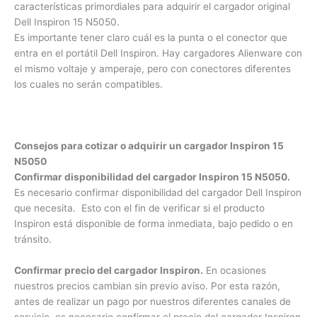
Punta o conector del cargador.
Esto completa las 3
características primordiales para adquirir el cargador original
Dell Inspiron 15 N5050.
Es importante tener claro cuál es la punta o el conector que
entra en el portátil Dell Inspiron. Hay cargadores Alienware
con el mismo voltaje y amperaje, pero con conectores
diferentes los cuales no serán compatibles.
×
¿Necesitas un experto?
Consejos para cotizar o adquirir un cargador Inspiron 15
Comunícate con nosotros
N5050
Confirmar disponibilidad del cargador Inspiron 15 N5050.
3009124335
Es necesario confirmar disponibilidad del cargador Dell
Bogota – Colombia
Inspiron que necesita. Esto con el fin de verificar si el
producto Inspiron está disponible de forma inmediata, bajo
pedido o en tránsito.
Confirmar precio del cargador Inspiron.
En ocasiones
nuestros precios cambian sin previo aviso. Por esta razón,
antes de realizar un pago por nuestros diferentes canales de