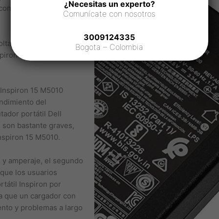
¿Necesitas un experto?
 contratiempos y sin
Comunícate con nosotros
3009124335
ltaje no es importante
Bogota – Colombia
spiron 15 M5010 el
 Inspiron 15 M5010
endimiento del
ador portátil Dell
s son bastante graves,
Inspiron 15 M5010.
e y amperaje, el segundo
 que los usuarios
tátil Inspiron por
ya que un cargador con
iento y problemas a largo