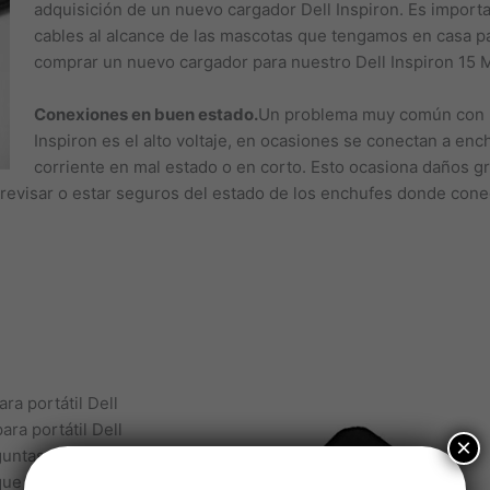
adquisición de un nuevo cargador Dell Inspiron. Es importa
cables al alcance de las mascotas que tengamos en casa pa
comprar un nuevo cargador para nuestro Dell Inspiron 15 
Conexiones en buen estado.
Un problema muy común con l
Inspiron es el alto voltaje, en ocasiones se conectan a en
corriente en mal estado o en corto. Esto ocasiona daños g
e revisar o estar seguros del estado de los enchufes donde con
a portátil Dell
ra portátil Dell
×
untas o inquietudes. A
que la compra de un