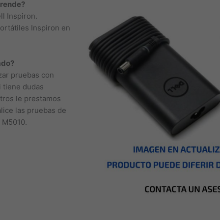
prende?
l Inspiron.
rtátiles Inspiron en
ado?
izar pruebas con
i tiene dudas
otros le prestamos
lice las pruebas de
5 M5010.
nizales, Florencia,
a, San José del
o, Cúcuta, Mocoa,
é, Cali, Mitú,