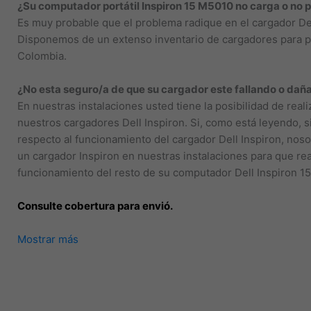
¿Su computador portátil Inspiron 15 M5010 no carga o no 
Es muy probable que el problema radique en el cargador Del
Disponemos de un extenso inventario de cargadores para po
Colombia.
¿No esta seguro/a de que su cargador este fallando o dañ
En nuestras instalaciones usted tiene la posibilidad de real
nuestros cargadores Dell Inspiron. Si, como está leyendo, s
respecto al funcionamiento del cargador Dell Inspiron, nos
un cargador Inspiron en nuestras instalaciones para que rea
funcionamiento del resto de su computador Dell Inspiron 1
Consulte cobertura para envió.
Mostrar más
Leticia, Medellín, Arauca, Barranquilla, Cartagena, Tunja, Ma
Yopal, Popayán, Valledupar, Quibdó, Montería, Bogotá, Inírid
Guaviare, Neiva, Riohacha, Santa Marta, Villavicencio, Past
Armenia, Pereira, San Andrés, Bucaramanga, Sincelejo, Ibagu
Puerto Carreño.