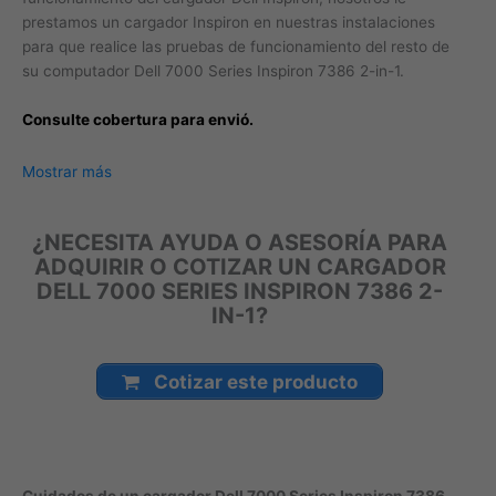
prestamos un cargador Inspiron en nuestras instalaciones
para que realice las pruebas de funcionamiento del resto de
su computador Dell 7000 Series Inspiron 7386 2-in-1.
Consulte cobertura para envió.
Leticia, Medellín, Arauca, Barranquilla, Cartagena, Tunja,
Mostrar más
Manizales, Florencia, Yopal, Popayán, Valledupar, Quibdó,
Montería, Bogotá, Inírida, San José del Guaviare, Neiva,
¿NECESITA AYUDA O ASESORÍA PARA
Riohacha, Santa Marta, Villavicencio, Pasto, Cúcuta, Mocoa,
ADQUIRIR O COTIZAR UN CARGADOR
Armenia, Pereira, San Andrés, Bucaramanga, Sincelejo,
DELL 7000 SERIES INSPIRON 7386 2-
Ibagué, Cali, Mitú, Puerto Carreño.
IN-1?
Cotizar este producto
Cuidados de un cargador Dell 7000 Series Inspiron 7386