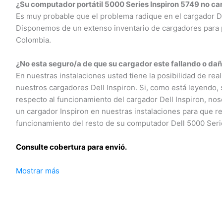
¿Su computador portátil 5000 Series Inspiron 5749 no car
Es muy probable que el problema radique en el cargador Del
Disponemos de un extenso inventario de cargadores para po
Colombia.
¿No esta seguro/a de que su cargador este fallando o dañ
En nuestras instalaciones usted tiene la posibilidad de real
nuestros cargadores Dell Inspiron. Si, como está leyendo, s
respecto al funcionamiento del cargador Dell Inspiron, nos
un cargador Inspiron en nuestras instalaciones para que rea
funcionamiento del resto de su computador Dell 5000 Serie
Consulte cobertura para envió.
Mostrar más
Leticia, Medellín, Arauca, Barranquilla, Cartagena, Tunja, Ma
Yopal, Popayán, Valledupar, Quibdó, Montería, Bogotá, Inírid
Guaviare, Neiva, Riohacha, Santa Marta, Villavicencio, Past
Armenia, Pereira, San Andrés, Bucaramanga, Sincelejo, Ibagu
Puerto Carreño.