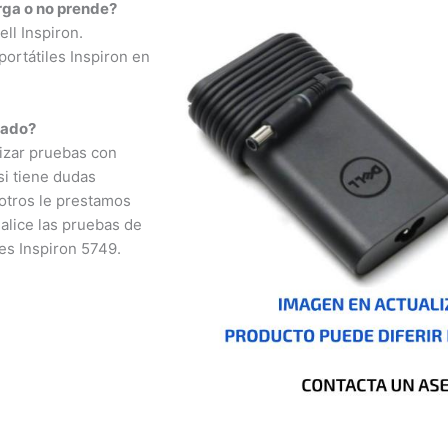
ga o no prende?
l Inspiron.
rtátiles Inspiron en
ado?
izar pruebas con
i tiene dudas
otros le prestamos
lice las pruebas de
s Inspiron 5749.
nizales, Florencia,
a, San José del
o, Cúcuta, Mocoa,
é, Cali, Mitú,