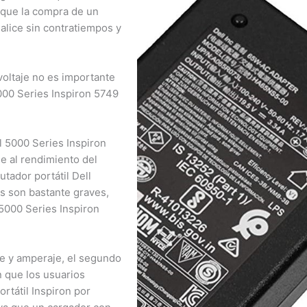
que la compra de un
alice sin contratiempos y
¿Necesitas un experto?
Comunícate con nosotros
ltaje no es importante
3009124335
00 Series Inspiron 5749
 5000 Series Inspiron
 al rendimiento del
ador portátil Dell
s son bastante graves,
5000 Series Inspiron
e y amperaje, el segundo
 que los usuarios
tátil Inspiron por