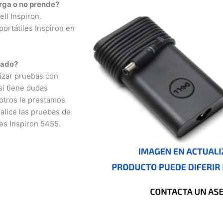
ga o no prende?
l Inspiron.
rtátiles Inspiron en
ado?
izar pruebas con
i tiene dudas
otros le prestamos
lice las pruebas de
s Inspiron 5455.
nizales, Florencia,
a, San José del
o, Cúcuta, Mocoa,
é, Cali, Mitú,