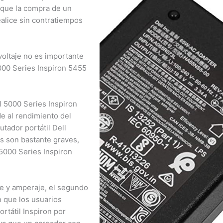
×
que la compra de un
alice sin contratiempos
¿Necesitas un experto?
Comunícate con nosotros
ltaje no es importante
3009124335
00 Series Inspiron 5455
Bogota – Colombia
 5000 Series Inspiron
 al rendimiento del
ador portátil Dell
s son bastante graves,
5000 Series Inspiron
e y amperaje, el segundo
 que los usuarios
tátil Inspiron por