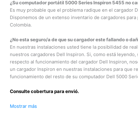
¿Su computador portátil 5000 Series Inspiron 5455 no car
Es muy probable que el problema radique en el cargador Del
Disponemos de un extenso inventario de cargadores para po
Colombia.
¿No esta seguro/a de que su cargador este fallando o dañ
En nuestras instalaciones usted tiene la posibilidad de real
nuestros cargadores Dell Inspiron. Si, como está leyendo, s
respecto al funcionamiento del cargador Dell Inspiron, nos
un cargador Inspiron en nuestras instalaciones para que rea
funcionamiento del resto de su computador Dell 5000 Serie
Consulte cobertura para envió.
Mostrar más
Leticia, Medellín, Arauca, Barranquilla, Cartagena, Tunja, Ma
Yopal, Popayán, Valledupar, Quibdó, Montería, Bogotá, Inírid
Guaviare, Neiva, Riohacha, Santa Marta, Villavicencio, Past
Armenia, Pereira, San Andrés, Bucaramanga, Sincelejo, Ibagu
Puerto Carreño.