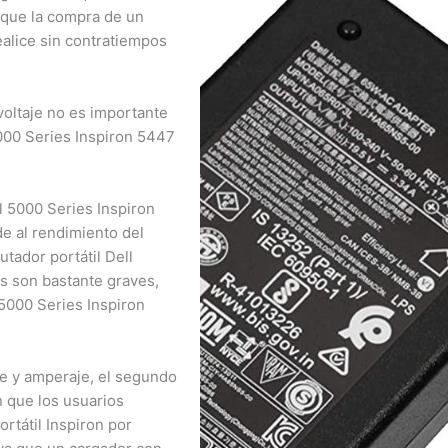
×
que la compra de un
alice sin contratiempos
¿Necesitas un experto?
Comunícate con nosotros
ltaje no es importante
3009124335
00 Series Inspiron 5447
Bogota – Colombia
 5000 Series Inspiron
e al rendimiento del
ador portátil Dell
s son bastante graves,
5000 Series Inspiron
e y amperaje, el segundo
 que los usuarios
tátil Inspiron por