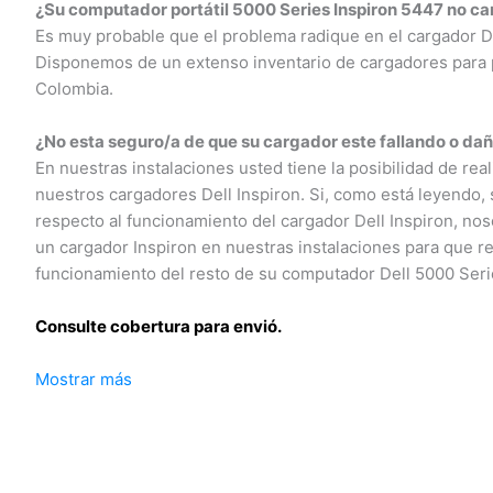
¿Su computador portátil 5000 Series Inspiron 5447 no car
Es muy probable que el problema radique en el cargador Del
Disponemos de un extenso inventario de cargadores para po
Colombia.
¿No esta seguro/a de que su cargador este fallando o dañ
En nuestras instalaciones usted tiene la posibilidad de real
nuestros cargadores Dell Inspiron. Si, como está leyendo, s
respecto al funcionamiento del cargador Dell Inspiron, nos
un cargador Inspiron en nuestras instalaciones para que rea
funcionamiento del resto de su computador Dell 5000 Serie
Consulte cobertura para envió.
Mostrar más
Leticia, Medellín, Arauca, Barranquilla, Cartagena, Tunja, Ma
Yopal, Popayán, Valledupar, Quibdó, Montería, Bogotá, Inírid
Guaviare, Neiva, Riohacha, Santa Marta, Villavicencio, Past
Armenia, Pereira, San Andrés, Bucaramanga, Sincelejo, Ibagu
Puerto Carreño.