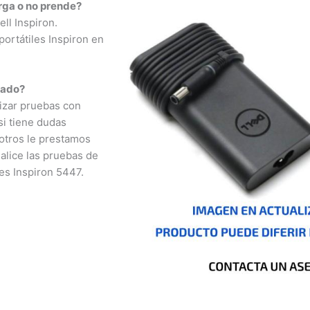
ga o no prende?
l Inspiron.
rtátiles Inspiron en
ado?
izar pruebas con
i tiene dudas
otros le prestamos
lice las pruebas de
s Inspiron 5447.
nizales, Florencia,
a, San José del
o, Cúcuta, Mocoa,
é, Cali, Mitú,