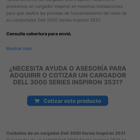
prestamos un cargador Inspiron en nuestras instalaciones
para que realice las pruebas de funcionamiento del resto de
su computador Dell 3000 Series Inspiron 3531.
Consulte cobertura para envió.
Leticia, Medellín, Arauca, Barranquilla, Cartagena, Tunja,
Mostrar más
Manizales, Florencia, Yopal, Popayán, Valledupar, Quibdó,
Montería, Bogotá, Inírida, San José del Guaviare, Neiva,
¿NECESITA AYUDA O ASESORÍA PARA
Riohacha, Santa Marta, Villavicencio, Pasto, Cúcuta, Mocoa,
ADQUIRIR O COTIZAR UN CARGADOR
Armenia, Pereira, San Andrés, Bucaramanga, Sincelejo,
DELL 3000 SERIES INSPIRON 3531?
Ibagué, Cali, Mitú, Puerto Carreño.
Cotizar este producto
Cuidados de un cargador Dell 3000 Series Inspiron 3531
El cargador de un portátil Dell 3000 Series Inspiron 3531 es