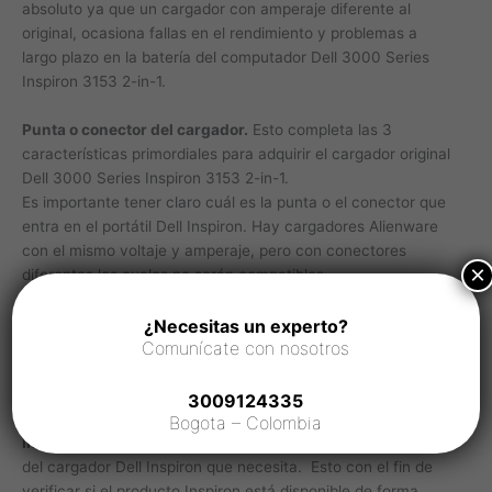
absoluto ya que un cargador con amperaje diferente al
original, ocasiona fallas en el rendimiento y problemas a
largo plazo en la batería del computador Dell 3000 Series
Inspiron 3153 2-in-1.
Punta o conector del cargador.
Esto completa las 3
características primordiales para adquirir el cargador original
Dell 3000 Series Inspiron 3153 2-in-1.
Es importante tener claro cuál es la punta o el conector que
entra en el portátil Dell Inspiron. Hay cargadores Alienware
con el mismo voltaje y amperaje, pero con conectores
×
diferentes los cuales no serán compatibles.
¿Necesitas un experto?
Comunícate con nosotros
Consejos para cotizar o adquirir un cargador 3000 Series
Inspiron 3153 2-in-1
3009124335
Confirmar disponibilidad del cargador 3000 Series
Bogota – Colombia
Inspiron 3153 2-in-1.
Es necesario confirmar disponibilidad
del cargador Dell Inspiron que necesita. Esto con el fin de
verificar si el producto Inspiron está disponible de forma