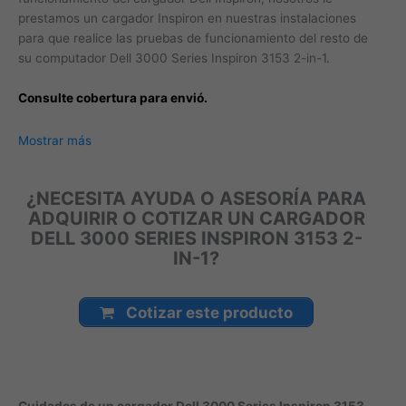
prestamos un cargador Inspiron en nuestras instalaciones
para que realice las pruebas de funcionamiento del resto de
su computador Dell 3000 Series Inspiron 3153 2-in-1.
Consulte cobertura para envió.
Leticia, Medellín, Arauca, Barranquilla, Cartagena, Tunja,
Mostrar más
Manizales, Florencia, Yopal, Popayán, Valledupar, Quibdó,
Montería, Bogotá, Inírida, San José del Guaviare, Neiva,
¿NECESITA AYUDA O ASESORÍA PARA
Riohacha, Santa Marta, Villavicencio, Pasto, Cúcuta, Mocoa,
ADQUIRIR O COTIZAR UN CARGADOR
Armenia, Pereira, San Andrés, Bucaramanga, Sincelejo,
DELL 3000 SERIES INSPIRON 3153 2-
Ibagué, Cali, Mitú, Puerto Carreño.
IN-1?
Cotizar este producto
Cuidados de un cargador Dell 3000 Series Inspiron 3153