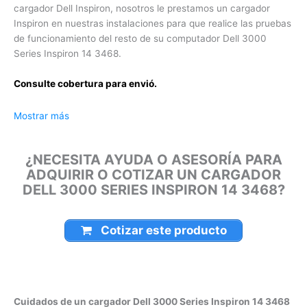
prestamos un cargador Inspiron en nuestras instalaciones
para que realice las pruebas de funcionamiento del resto de
su computador Dell 3000 Series Inspiron 14 3468.
Consulte cobertura para envió.
Leticia, Medellín, Arauca, Barranquilla, Cartagena, Tunja,
Mostrar más
Manizales, Florencia, Yopal, Popayán, Valledupar, Quibdó,
Montería, Bogotá, Inírida, San José del Guaviare, Neiva,
¿NECESITA AYUDA O ASESORÍA PARA
Riohacha, Santa Marta, Villavicencio, Pasto, Cúcuta, Mocoa,
ADQUIRIR O COTIZAR UN CARGADOR
Armenia, Pereira, San Andrés, Bucaramanga, Sincelejo,
DELL 3000 SERIES INSPIRON 14 3468?
Ibagué, Cali, Mitú, Puerto Carreño.
Cotizar este producto
Cuidados de un cargador Dell 3000 Series Inspiron 14
3468