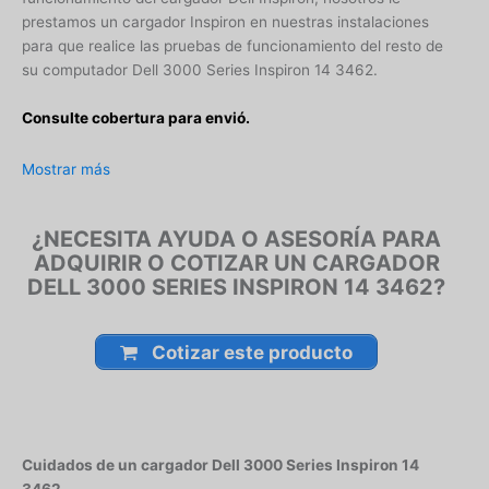
prestamos un cargador Inspiron en nuestras instalaciones
para que realice las pruebas de funcionamiento del resto de
su computador Dell 3000 Series Inspiron 14 3462.
Consulte cobertura para envió.
Leticia, Medellín, Arauca, Barranquilla, Cartagena, Tunja,
Mostrar más
Manizales, Florencia, Yopal, Popayán, Valledupar, Quibdó,
Montería, Bogotá, Inírida, San José del Guaviare, Neiva,
¿NECESITA AYUDA O ASESORÍA PARA
Riohacha, Santa Marta, Villavicencio, Pasto, Cúcuta, Mocoa,
ADQUIRIR O COTIZAR UN CARGADOR
Armenia, Pereira, San Andrés, Bucaramanga, Sincelejo,
DELL 3000 SERIES INSPIRON 14 3462?
Ibagué, Cali, Mitú, Puerto Carreño.
Cotizar este producto
Cuidados de un cargador Dell 3000 Series Inspiron 14
3462