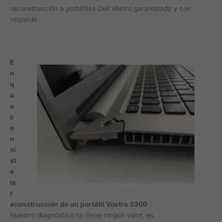
reconstrucción a portátiles Dell Vostro garantizado y con
respaldo.
E
n
q
u
e
c
o
n
si
st
e
la
r
econstrucción de un portátil Vostro 3300
Nuestro diagnóstico no tiene ningún valor, es