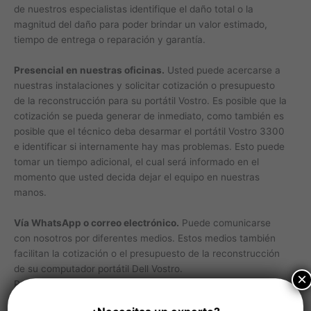
de nuestros especialistas identifique el daño total o la
magnitud del daño para poder brindar un valor estimado,
tiempo de entrega o reparación y garantía.
Presencial en nuestras oficinas.
Usted puede acercarse a
nuestras instalaciones y solicitar cotización o presupuesto
de la reconstrucción para su portátil Vostro. Es posible que la
cotización se pueda generar de inmediato, como también es
posible que el técnico deba desarmar el portátil Vostro 3300
e identificar si internamente hay mas problemas. Esto puede
tomar un tiempo adicional, el cual será informado en el
momento que usted decida dejar el equipo en nuestras
manos.
Vía WhatsApp o correo electrónico.
Puede comunicarse
con nosotros por diferentes medios. Estos medios también
facilitan la cotización o el presupuesto de la reconstrucción
de su computador portátil Dell Vostro.
×
Puede enviarnos imágenes claras en donde se evidencie el
daño que desea reparar por medio de WhatsApp o correo