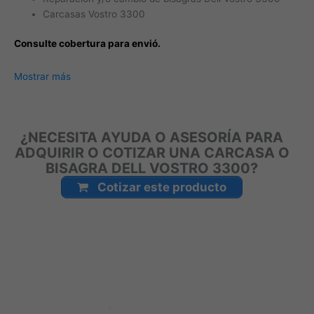
Carcasas Vostro 3300
Consulte cobertura para envió.
Leticia, Medellín, Arauca, Barranquilla, Cartagena, Tunja,
Mostrar más
Manizales, Florencia, Yopal, Popayán, Valledupar, Quibdó,
Montería, Bogotá, Inírida, San José del Guaviare, Neiva,
Riohacha, Santa Marta, Villavicencio, Pasto, Cúcuta, Mocoa,
¿NECESITA AYUDA O ASESORÍA PARA
Armenia, Pereira, San Andrés, Bucaramanga, Sincelejo,
ADQUIRIR O COTIZAR UNA CARCASA O
Ibagué, Cali, Mitú, Puerto Carreño.
BISAGRA DELL VOSTRO 3300?
Cotizar este producto