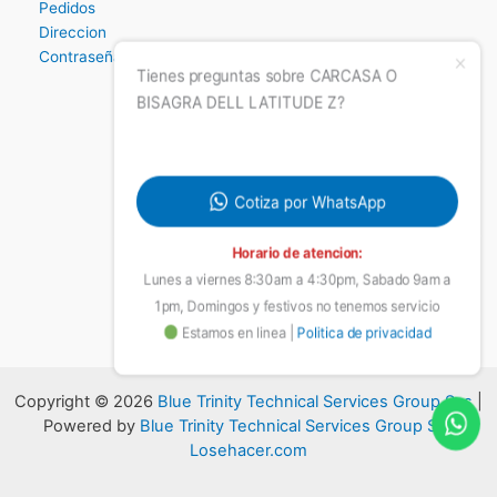
Terminos y condiciones
Garantias
Ticket de soporte
Estado de mi ticket
Tienda
Mi cuenta
Tienes preguntas sobre CARCASA O
Pedidos
BISAGRA DELL LATITUDE Z?
Direccion
Contraseña perdida
Cotiza por WhatsApp
Horario de atencion:
Lunes a viernes 8:30am a 4:30pm, Sabado 9am a
1pm, Domingos y festivos no tenemos servicio
Estamos en linea |
Politica de privacidad