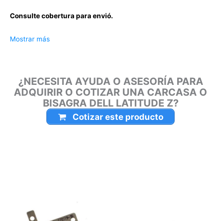
Carcasas Latitude Z
Consulte cobertura para envió.
Leticia, Medellín, Arauca, Barranquilla, Cartagena, Tunja,
Mostrar más
Manizales, Florencia, Yopal, Popayán, Valledupar, Quibdó,
Montería, Bogotá, Inírida, San José del Guaviare, Neiva,
Riohacha, Santa Marta, Villavicencio, Pasto, Cúcuta, Mocoa,
¿NECESITA AYUDA O ASESORÍA PARA
Armenia, Pereira, San Andrés, Bucaramanga, Sincelejo,
ADQUIRIR O COTIZAR UNA CARCASA O
Ibagué, Cali, Mitú, Puerto Carreño.
BISAGRA DELL LATITUDE Z?
Cotizar este producto