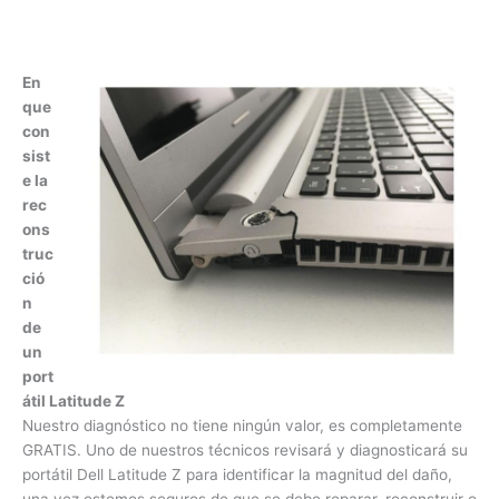
reconstrucción a portátiles Dell Latitude garantizado y con
respaldo.
E
n
q
u
e
c
o
n
si
st
e
la
r
econstrucción de un portátil Latitude Z
Nuestro diagnóstico no tiene ningún valor, es