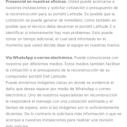
de nuestros especialistas identifique el daño total o la
magnitud del daño para poder brindar un valor estimado,
tiempo de entrega o reparación y garantía.
Presencial en nuestras oficinas.
Usted puede acercarse a
nuestras instalaciones y solicitar cotización o presupuesto
de la reconstrucción para su portátil Latitude. Es posible que
la cotización se pueda generar de inmediato, como también
es posible que el técnico deba desarmar el portátil Latitude
Z e identificar si internamente hay mas problemas. Esto
puede tomar un tiempo adicional, el cual será informado en
el momento que usted decida dejar el equipo en nuestras
manos.
Vía WhatsApp o correo electrónico.
Puede comunicarse
con nosotros por diferentes medios. Estos medios también
×
facilitan la cotización o el presupuesto de la reconstrucción
de su computador portátil Dell Latitude.
Puede enviarnos imágenes claras en donde se evidencie el
¿Necesitas un experto?
daño que desea reparar por medio de WhatsApp o correo
Comunícate con nosotros