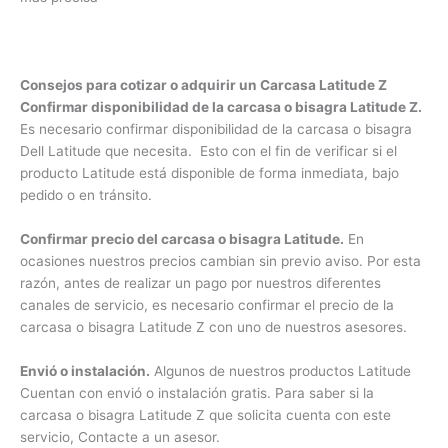
electrónico. Uno de nuestros especialistas en
reconstrucción le responderá el mensaje con una cotización
3009124335
estimada y el tiempo de espera, esto si las imágenes son lo
Bogota – Colombia
suficientemente dicientes. De lo contrario le solicitara más
información o que se acerque a nuestras instalaciones para
realizar una revisión más precisa
Consejos para cotizar o adquirir un Carcasa Latitude Z
Confirmar disponibilidad de la carcasa o bisagra Latitude
Z.
Es necesario confirmar disponibilidad de la carcasa o
bisagra Dell Latitude que necesita. Esto con el fin de
verificar si el producto Latitude está disponible de forma
inmediata, bajo pedido o en tránsito.
Confirmar precio del carcasa o bisagra Latitude.
En
ocasiones nuestros precios cambian sin previo aviso. Por
esta razón, antes de realizar un pago por nuestros diferentes
canales de servicio, es necesario confirmar el precio de la
carcasa o bisagra Latitude Z con uno de nuestros asesores.