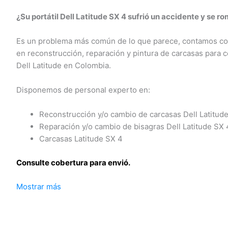
¿Su portátil Dell Latitude SX 4 sufrió un accidente y se ro
Es un problema más común de lo que parece, contamos con 
en reconstrucción, reparación y pintura de carcasas para 
Dell Latitude en Colombia.
Disponemos de personal experto en:
Reconstrucción y/o cambio de carcasas Dell Latitude
Reparación y/o cambio de bisagras Dell Latitude SX 4
Carcasas Latitude SX 4
Consulte cobertura para envió.
Mostrar más
Leticia, Medellín, Arauca, Barranquilla, Cartagena, Tunja, Ma
Florencia, Yopal, Popayán, Valledupar, Quibdó, Montería, Bog
San José del Guaviare, Neiva, Riohacha, Santa Marta, Villavi
Cúcuta, Mocoa, Armenia, Pereira, San Andrés, Bucaramanga,