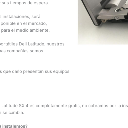
 sus tiempos de espera.
 instalaciones, será
ponible en el mercado,
para el medio ambiente,
tátiles Dell Latitude, nuestros
has compañías somos
×
¿Necesitas un experto?
s que daño presentan sus equipos.
Comunícate con nosotros
3009124335
Bogota – Colombia
l Latitude SX 4 es completamente gratis, no cobramos por la ins
 se cambia.
a instalemos?