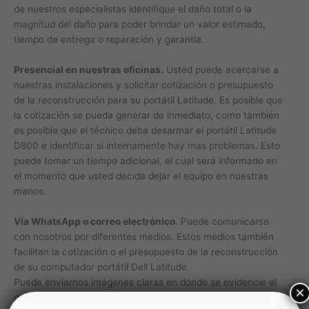
de nuestros especialistas identifique el daño total o la
magnitud del daño para poder brindar un valor estimado,
tiempo de entrega o reparación y garantía.
Presencial en nuestras oficinas.
Usted puede acercarse a
nuestras instalaciones y solicitar cotización o presupuesto
de la reconstrucción para su portátil Latitude. Es posible que
la cotización se pueda generar de inmediato, como también
es posible que el técnico deba desarmar el portátil Latitude
D800 e identificar si internamente hay mas problemas. Esto
puede tomar un tiempo adicional, el cual será informado en
el momento que usted decida dejar el equipo en nuestras
manos.
Vía WhatsApp o correo electrónico.
Puede comunicarse
con nosotros por diferentes medios. Estos medios también
facilitan la cotización o el presupuesto de la reconstrucción
de su computador portátil Dell Latitude.
Puede enviarnos imágenes claras en donde se evidencie el
×
daño que desea reparar por medio de WhatsApp o correo