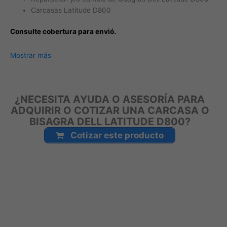
Carcasas Latitude D800
Consulte cobertura para envió.
Leticia, Medellín, Arauca, Barranquilla, Cartagena, Tunja,
Mostrar más
Manizales, Florencia, Yopal, Popayán, Valledupar, Quibdó,
Montería, Bogotá, Inírida, San José del Guaviare, Neiva,
Riohacha, Santa Marta, Villavicencio, Pasto, Cúcuta, Mocoa,
¿NECESITA AYUDA O ASESORÍA PARA
Armenia, Pereira, San Andrés, Bucaramanga, Sincelejo,
ADQUIRIR O COTIZAR UNA CARCASA O
Ibagué, Cali, Mitú, Puerto Carreño.
BISAGRA DELL LATITUDE D800?
Cotizar este producto