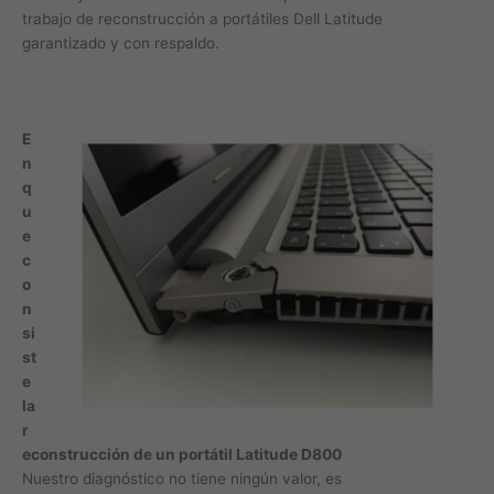
trabajo de reconstrucción a portátiles Dell Latitude
garantizado y con respaldo.
E
n
q
u
e
c
o
n
si
st
e
la
r
econstrucción de un portátil Latitude D800
Nuestro diagnóstico no tiene ningún valor, es