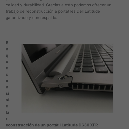
calidad y durabilidad. Gracias a esto podemos ofrecer un
trabajo de reconstrucción a portátiles Dell Latitude
garantizado y con respaldo.
E
n
q
u
e
c
o
n
si
st
e
la
r
econstrucción de un portátil Latitude D630 XFR