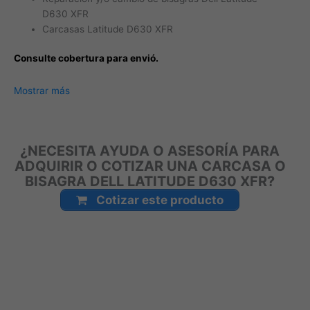
D630 XFR
Carcasas Latitude D630 XFR
Consulte cobertura para envió.
Leticia, Medellín, Arauca, Barranquilla, Cartagena, Tunja,
Mostrar más
Manizales, Florencia, Yopal, Popayán, Valledupar, Quibdó,
Montería, Bogotá, Inírida, San José del Guaviare, Neiva,
Riohacha, Santa Marta, Villavicencio, Pasto, Cúcuta, Mocoa,
¿NECESITA AYUDA O ASESORÍA PARA
Armenia, Pereira, San Andrés, Bucaramanga, Sincelejo,
ADQUIRIR O COTIZAR UNA CARCASA O
Ibagué, Cali, Mitú, Puerto Carreño.
BISAGRA DELL LATITUDE D630 XFR?
Cotizar este producto