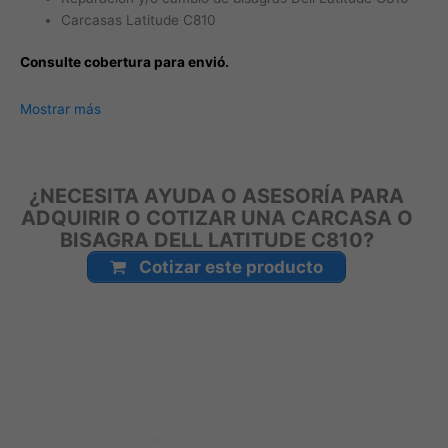
Carcasas Latitude C810
Consulte cobertura para envió.
Leticia, Medellín, Arauca, Barranquilla, Cartagena, Tunja,
Mostrar más
Manizales, Florencia, Yopal, Popayán, Valledupar, Quibdó,
Montería, Bogotá, Inírida, San José del Guaviare, Neiva,
Riohacha, Santa Marta, Villavicencio, Pasto, Cúcuta, Mocoa,
¿NECESITA AYUDA O ASESORÍA PARA
Armenia, Pereira, San Andrés, Bucaramanga, Sincelejo,
ADQUIRIR O COTIZAR UNA CARCASA O
Ibagué, Cali, Mitú, Puerto Carreño.
BISAGRA DELL LATITUDE C810?
Cotizar este producto