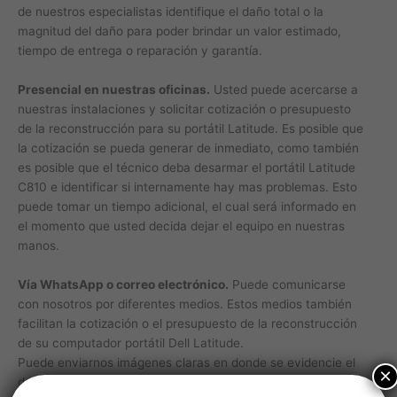
de nuestros especialistas identifique el daño total o la
magnitud del daño para poder brindar un valor estimado,
tiempo de entrega o reparación y garantía.
Presencial en nuestras oficinas.
Usted puede acercarse a
nuestras instalaciones y solicitar cotización o presupuesto
de la reconstrucción para su portátil Latitude. Es posible que
la cotización se pueda generar de inmediato, como también
es posible que el técnico deba desarmar el portátil Latitude
C810 e identificar si internamente hay mas problemas. Esto
puede tomar un tiempo adicional, el cual será informado en
el momento que usted decida dejar el equipo en nuestras
manos.
Vía WhatsApp o correo electrónico.
Puede comunicarse
con nosotros por diferentes medios. Estos medios también
facilitan la cotización o el presupuesto de la reconstrucción
de su computador portátil Dell Latitude.
Puede enviarnos imágenes claras en donde se evidencie el
×
daño que desea reparar por medio de WhatsApp o correo