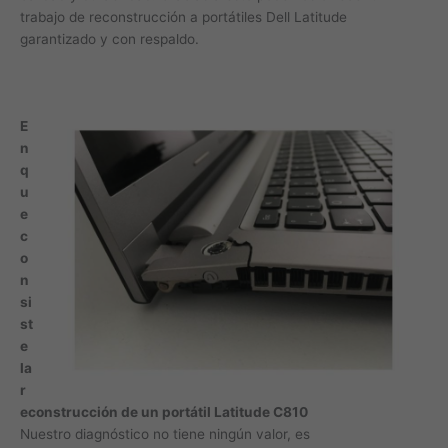
trabajo de reconstrucción a portátiles Dell Latitude
garantizado y con respaldo.
E
n
q
u
e
c
o
n
si
st
e
la
r
econstrucción de un portátil Latitude C810
Nuestro diagnóstico no tiene ningún valor, es