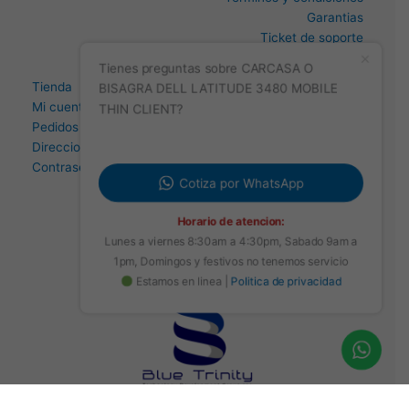
Garantias
Ticket de soporte
Estado de mi ticket
Tienes preguntas sobre CARCASA O
Tienda
BISAGRA DELL LATITUDE 3480 MOBILE
Mi cuenta
THIN CLIENT?
Pedidos
Direccion
Contraseña perdida
Cotiza por WhatsApp
Horario de atencion:
Lunes a viernes 8:30am a 4:30pm, Sabado 9am a
1pm, Domingos y festivos no tenemos servicio
Estamos en linea |
Politica de privacidad