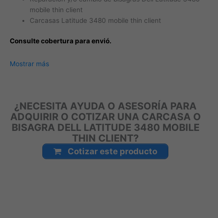
mobile thin client
Carcasas Latitude 3480 mobile thin client
Consulte cobertura para envió.
Leticia, Medellín, Arauca, Barranquilla, Cartagena, Tunja,
Mostrar más
Manizales, Florencia, Yopal, Popayán, Valledupar, Quibdó,
Montería, Bogotá, Inírida, San José del Guaviare, Neiva,
Riohacha, Santa Marta, Villavicencio, Pasto, Cúcuta, Mocoa,
¿NECESITA AYUDA O ASESORÍA PARA
Armenia, Pereira, San Andrés, Bucaramanga, Sincelejo,
ADQUIRIR O COTIZAR UNA CARCASA O
Ibagué, Cali, Mitú, Puerto Carreño.
BISAGRA DELL LATITUDE 3480 MOBILE
THIN CLIENT?
Cotizar este producto