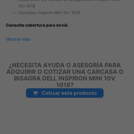
10v 1018
Carcasas Inspiron Mini 10v 1018
Consulte cobertura para envió.
Leticia, Medellín, Arauca, Barranquilla, Cartagena, Tunja,
Mostrar más
Manizales, Florencia, Yopal, Popayán, Valledupar, Quibdó,
Montería, Bogotá, Inírida, San José del Guaviare, Neiva,
Riohacha, Santa Marta, Villavicencio, Pasto, Cúcuta, Mocoa,
¿NECESITA AYUDA O ASESORÍA PARA
Armenia, Pereira, San Andrés, Bucaramanga, Sincelejo,
ADQUIRIR O COTIZAR UNA CARCASA O
Ibagué, Cali, Mitú, Puerto Carreño.
BISAGRA DELL INSPIRON MINI 10V
1018?
Cotizar este producto