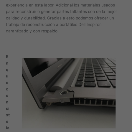
experiencia en esta labor. Adicional los materiales usados
para reconstruir o generar partes faltantes son de la mejor
calidad y durabilidad. Gracias a esto podemos ofrecer un
trabajo de reconstrucción a portátiles Dell Inspiron
garantizado y con respaldo.
E
n
q
u
e
c
o
n
si
st
e
la