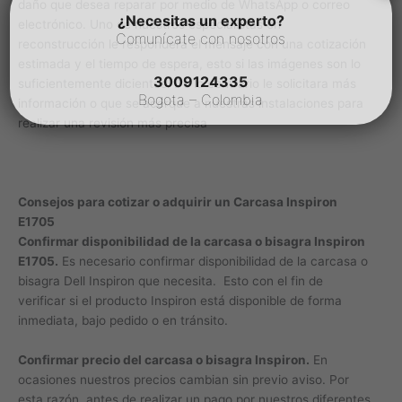
daño que desea reparar por medio de WhatsApp o correo
¿Necesitas un experto?
electrónico. Uno de nuestros especialistas en
Comunícate con nosotros
reconstrucción le responderá el mensaje con una cotización
estimada y el tiempo de espera, esto si las imágenes son lo
3009124335
suficientemente dicientes. De lo contrario le solicitara más
Bogota – Colombia
información o que se acerque a nuestras instalaciones para
realizar una revisión más precisa
Consejos para cotizar o adquirir un Carcasa Inspiron
E1705
Confirmar disponibilidad de la carcasa o bisagra Inspiron
E1705.
Es necesario confirmar disponibilidad de la carcasa o
bisagra Dell Inspiron que necesita. Esto con el fin de
verificar si el producto Inspiron está disponible de forma
inmediata, bajo pedido o en tránsito.
Confirmar precio del carcasa o bisagra Inspiron.
En
ocasiones nuestros precios cambian sin previo aviso. Por
esta razón, antes de realizar un pago por nuestros diferentes