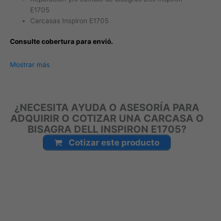
E1705
Carcasas Inspiron E1705
Consulte cobertura para envió.
Leticia, Medellín, Arauca, Barranquilla, Cartagena, Tunja,
Mostrar más
Manizales, Florencia, Yopal, Popayán, Valledupar, Quibdó,
Montería, Bogotá, Inírida, San José del Guaviare, Neiva,
Riohacha, Santa Marta, Villavicencio, Pasto, Cúcuta, Mocoa,
¿NECESITA AYUDA O ASESORÍA PARA
Armenia, Pereira, San Andrés, Bucaramanga, Sincelejo,
ADQUIRIR O COTIZAR UNA CARCASA O
Ibagué, Cali, Mitú, Puerto Carreño.
BISAGRA DELL INSPIRON E1705?
Cotizar este producto