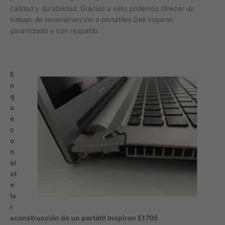
calidad y durabilidad. Gracias a esto podemos ofrecer un
trabajo de reconstrucción a portátiles Dell Inspiron
garantizado y con respaldo.
E
n
q
u
e
c
o
n
si
st
e
la
r
econstrucción de un portátil Inspiron E1705