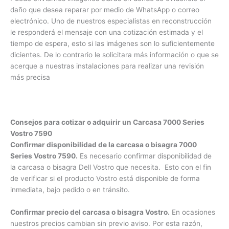
Vía WhatsApp o correo electrónico.
Puede comunicarse
con nosotros por diferentes medios. Estos medios también
facilitan la cotización o el presupuesto de la reconstrucción
×
de su computador portátil Dell Vostro.
Puede enviarnos imágenes claras en donde se evidencie el
¿Necesitas un experto?
daño que desea reparar por medio de WhatsApp o correo
Comunícate con nosotros
electrónico. Uno de nuestros especialistas en
reconstrucción le responderá el mensaje con una cotización
3009124335
estimada y el tiempo de espera, esto si las imágenes son lo
Bogota – Colombia
suficientemente dicientes. De lo contrario le solicitara más
información o que se acerque a nuestras instalaciones para
realizar una revisión más precisa
Consejos para cotizar o adquirir un Carcasa 7000 Series
Vostro 7590
Confirmar disponibilidad de la carcasa o bisagra 7000
Series Vostro 7590.
Es necesario confirmar disponibilidad
de la carcasa o bisagra Dell Vostro que necesita. Esto con el