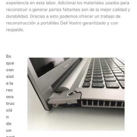
disponibilidad y precio. Nuestros especialistas en
reconstrucción cuentan con años de experiencia en esta
labor. Adicional los materiales usados para reconstruir o
generar partes faltantes son de la mejor calidad y
durabilidad. Gracias a esto podemos ofrecer un trabajo de
reconstrucción a portátiles Dell Vostro garantizado y con
respaldo.
E
n
q
u
e
c
o
n
si
st