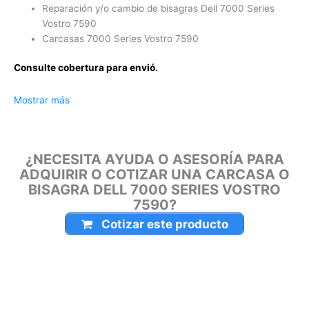
Vostro 7590
Carcasas 7000 Series Vostro 7590
Consulte cobertura para envió.
Leticia, Medellín, Arauca, Barranquilla, Cartagena, Tunja,
Mostrar más
Manizales, Florencia, Yopal, Popayán, Valledupar, Quibdó,
Montería, Bogotá, Inírida, San José del Guaviare, Neiva,
Riohacha, Santa Marta, Villavicencio, Pasto, Cúcuta, Mocoa,
¿NECESITA AYUDA O ASESORÍA PARA
Armenia, Pereira, San Andrés, Bucaramanga, Sincelejo,
ADQUIRIR O COTIZAR UNA CARCASA O
Ibagué, Cali, Mitú, Puerto Carreño.
BISAGRA DELL 7000 SERIES VOSTRO
7590?
Cotizar este producto