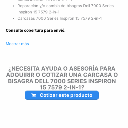
Reparación y/o cambio de bisagras Dell 7000 Series
Inspiron 15 7579 2-in-1
Carcasas 7000 Series Inspiron 15 7579 2-in-1
Consulte cobertura para envió.
Leticia, Medellín, Arauca, Barranquilla, Cartagena, Tunja,
Mostrar más
Manizales, Florencia, Yopal, Popayán, Valledupar, Quibdó,
Montería, Bogotá, Inírida, San José del Guaviare, Neiva,
Riohacha, Santa Marta, Villavicencio, Pasto, Cúcuta, Mocoa,
¿NECESITA AYUDA O ASESORÍA PARA
Armenia, Pereira, San Andrés, Bucaramanga, Sincelejo,
ADQUIRIR O COTIZAR UNA CARCASA O
Ibagué, Cali, Mitú, Puerto Carreño.
BISAGRA DELL 7000 SERIES INSPIRON
15 7579 2-IN-1?
Cotizar este producto