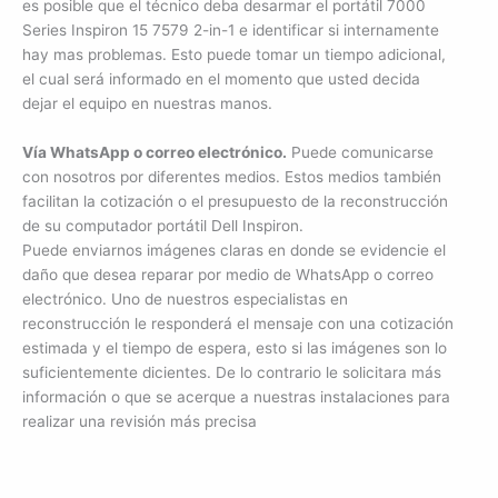
es posible que el técnico deba desarmar el portátil 7000
Series Inspiron 15 7579 2-in-1 e identificar si internamente
hay mas problemas. Esto puede tomar un tiempo adicional,
el cual será informado en el momento que usted decida
dejar el equipo en nuestras manos.
Vía WhatsApp o correo electrónico.
Puede comunicarse
con nosotros por diferentes medios. Estos medios también
×
facilitan la cotización o el presupuesto de la reconstrucción
de su computador portátil Dell Inspiron.
¿Necesitas un experto?
Puede enviarnos imágenes claras en donde se evidencie el
Comunícate con nosotros
daño que desea reparar por medio de WhatsApp o correo
electrónico. Uno de nuestros especialistas en
3009124335
reconstrucción le responderá el mensaje con una cotización
Bogota – Colombia
estimada y el tiempo de espera, esto si las imágenes son lo
suficientemente dicientes. De lo contrario le solicitara más
información o que se acerque a nuestras instalaciones para
realizar una revisión más precisa