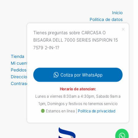
Inicio
Politica de datos
Terminos y condiciones
Garantias
Ticket de soporte
Estado de mi ticket
Tienes preguntas sobre CARCASA O
Tienda
BISAGRA DELL 7000 SERIES INSPIRON 15
Mi cuenta
7579 2-IN-1?
Pedidos
Direccion
Contraseña perdida
Cotiza por WhatsApp
Horario de atencion:
Lunes a viernes 8:30am a 4:30pm, Sabado 9am a
1pm, Domingos y festivos no tenemos servicio
Estamos en linea |
Politica de privacidad