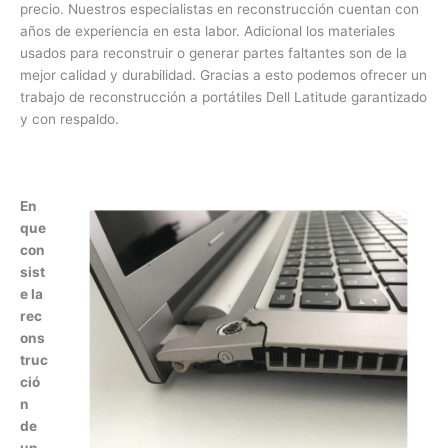
disponibilidad y precio. Nuestros especialistas en
reconstrucción cuentan con años de experiencia en esta
labor. Adicional los materiales usados para reconstruir o
generar partes faltantes son de la mejor calidad y
durabilidad. Gracias a esto podemos ofrecer un trabajo de
reconstrucción a portátiles Dell Latitude garantizado y con
respaldo.
E
n
q
u
e
c
o
n
si
st