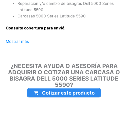
Latitude 5590
Carcasas 5000 Series Latitude 5590
Consulte cobertura para envió.
Leticia, Medellín, Arauca, Barranquilla, Cartagena, Tunja,
Mostrar más
Manizales, Florencia, Yopal, Popayán, Valledupar, Quibdó,
Montería, Bogotá, Inírida, San José del Guaviare, Neiva,
Riohacha, Santa Marta, Villavicencio, Pasto, Cúcuta, Mocoa,
¿NECESITA AYUDA O ASESORÍA PARA
Armenia, Pereira, San Andrés, Bucaramanga, Sincelejo,
ADQUIRIR O COTIZAR UNA CARCASA O
Ibagué, Cali, Mitú, Puerto Carreño.
BISAGRA DELL 5000 SERIES LATITUDE
5590?
Cotizar este producto