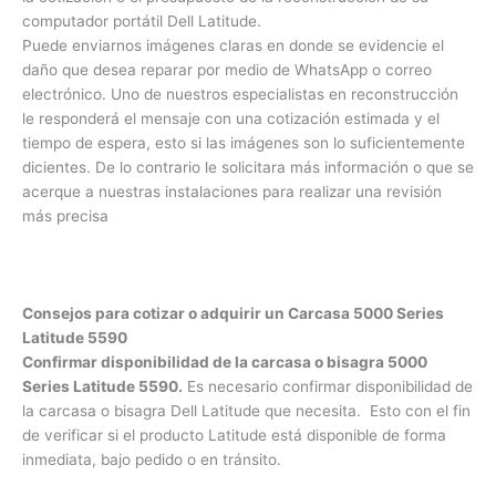
Vía WhatsApp o correo electrónico.
Puede comunicarse
con nosotros por diferentes medios. Estos medios también
facilitan la cotización o el presupuesto de la reconstrucción
de su computador portátil Dell Latitude.
×
Puede enviarnos imágenes claras en donde se evidencie el
daño que desea reparar por medio de WhatsApp o correo
electrónico. Uno de nuestros especialistas en
¿Necesitas un experto?
reconstrucción le responderá el mensaje con una cotización
Comunícate con nosotros
estimada y el tiempo de espera, esto si las imágenes son lo
suficientemente dicientes. De lo contrario le solicitara más
3009124335
información o que se acerque a nuestras instalaciones para
Bogota – Colombia
realizar una revisión más precisa
Consejos para cotizar o adquirir un Carcasa 5000 Series
Latitude 5590
Confirmar disponibilidad de la carcasa o bisagra 5000
Series Latitude 5590.
Es necesario confirmar disponibilidad
de la carcasa o bisagra Dell Latitude que necesita. Esto con