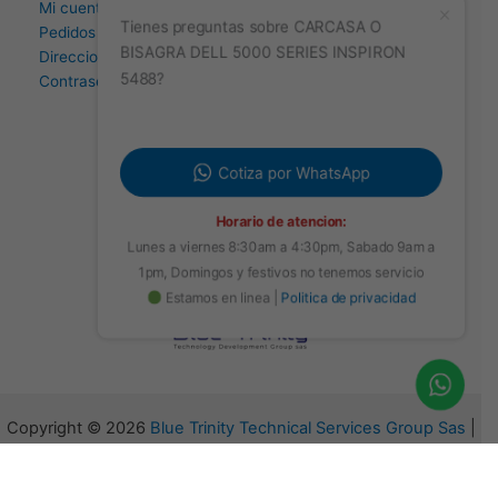
Mi cuenta
Pedidos
Direccion
Tienes preguntas sobre CARCASA O
Contraseña perdida
BISAGRA DELL 5000 SERIES INSPIRON
5488?
Cotiza por WhatsApp
Horario de atencion:
Lunes a viernes 8:30am a 4:30pm, Sabado 9am a
1pm, Domingos y festivos no tenemos servicio
Estamos en linea |
Politica de privacidad
Copyright © 2026
Blue Trinity Technical Services Group Sas
|
Powered by
Blue Trinity Technical Services Group Sas
Losehacer.com