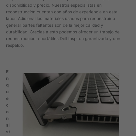
disponibilidad y precio. Nuestros especialistas en
reconstrucción cuentan con años de experiencia en esta
labor. Adicional los materiales usados para reconstruir o
generar partes faltantes son de la mejor calidad y
durabilidad. Gracias a esto podemos ofrecer un trabajo de
reconstrucción a portátiles Dell Inspiron garantizado y con
respaldo.
E
n
q
u
e
c
o
n
si
st