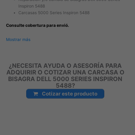
Inspiron 5488
Carcasas 5000 Series Inspiron 5488
Consulte cobertura para envió.
Leticia, Medellín, Arauca, Barranquilla, Cartagena, Tunja,
Mostrar más
Manizales, Florencia, Yopal, Popayán, Valledupar, Quibdó,
Montería, Bogotá, Inírida, San José del Guaviare, Neiva,
Riohacha, Santa Marta, Villavicencio, Pasto, Cúcuta, Mocoa,
¿NECESITA AYUDA O ASESORÍA PARA
Armenia, Pereira, San Andrés, Bucaramanga, Sincelejo,
ADQUIRIR O COTIZAR UNA CARCASA O
Ibagué, Cali, Mitú, Puerto Carreño.
BISAGRA DELL 5000 SERIES INSPIRON
5488?
Cotizar este producto