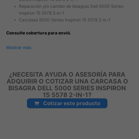
Reparación y/o cambio de bisagras Dell 5000 Series
Inspiron 15 5578 2-in-1
Carcasas 5000 Series Inspiron 15 5578 2-in-1
Consulte cobertura para envió.
Leticia, Medellín, Arauca, Barranquilla, Cartagena, Tunja,
Mostrar más
Manizales, Florencia, Yopal, Popayán, Valledupar, Quibdó,
Montería, Bogotá, Inírida, San José del Guaviare, Neiva,
Riohacha, Santa Marta, Villavicencio, Pasto, Cúcuta, Mocoa,
¿NECESITA AYUDA O ASESORÍA PARA
Armenia, Pereira, San Andrés, Bucaramanga, Sincelejo,
ADQUIRIR O COTIZAR UNA CARCASA O
Ibagué, Cali, Mitú, Puerto Carreño.
BISAGRA DELL 5000 SERIES INSPIRON
15 5578 2-IN-1?
Cotizar este producto