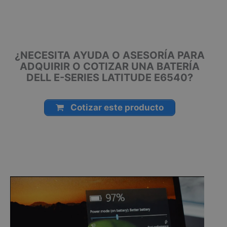
Montería, Bogotá, Inírida, San José del Guaviare, Neiva,
Riohacha, Santa Marta, Villavicencio, Pasto, Cúcuta, Mocoa,
Armenia, Pereira, San Andrés, Bucaramanga, Sincelejo,
Ibagué, Cali, Mitú, Puerto Carreño.
¿NECESITA AYUDA O ASESORÍA PARA
ADQUIRIR O COTIZAR UNA BATERÍA
DELL E-SERIES LATITUDE E6540?
Cotizar este producto