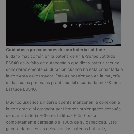
Cuidados o precauciones de una batería Latitude
El daño mas común en la batería de un E-Series Latitude
E6540 es la falta de autonomía o que dicha batería reduce
considerablemente su duración cuando no esta conectada a
la corriente del cargador. Esto es ocasionado en la mayoría
de los casos por malas practicas del usuario de un E-Series
Latitude E6540.
Muchos usuarios sin darse cuenta mantienen la conexión a
la corriente o al cargador por tiempos prolongados después
de que la batería E-Series Latitude E6540 esta
completamente cargada o al 100% de su capacidad. Esto
genera daños en las celdas de las baterías Latitude,