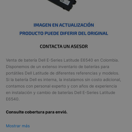
Venta de batería Dell E-Series Latitude E6540 en Colombia.
Disponemos de un extenso inventario de baterías para
portátiles Dell Latitude de diferentes referencias y modelos.
Si la batería Dell es interna, la instalamos sin costo adicional,
contamos con personal experto y con años de experiencia
en instalación y cambio de baterías Dell E-Series Latitude
E6540.
Consulte cobertura para envió.
Leticia, Medellín, Arauca, Barranquilla, Cartagena, Tunja,
Mostrar más
Manizales, Florencia, Yopal, Popayán, Valledupar, Quibdó,