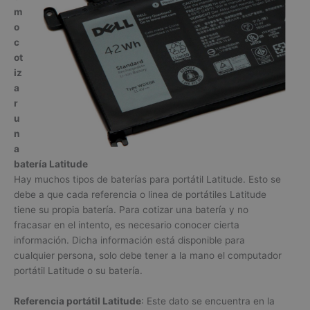
m
o
c
ot
iz
a
r
u
n
a
batería Latitude
Hay muchos tipos de baterías para portátil Latitude. Esto se
debe a que cada referencia o linea de portátiles Latitude
tiene su propia batería. Para cotizar una batería y no
fracasar en el intento, es necesario conocer cierta
información. Dicha información está disponible para
cualquier persona, solo debe tener a la mano el computador
portátil Latitude o su batería.
Referencia portátil Latitude
: Este dato se encuentra en la