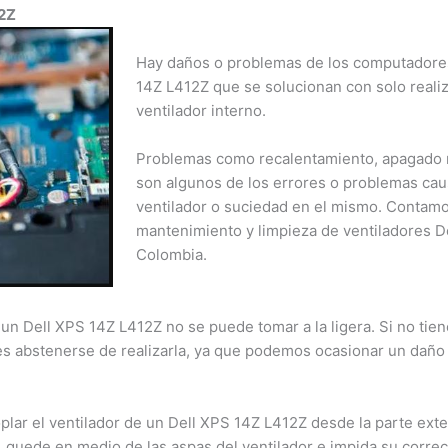
2Z
Hay daños o problemas de los computadores 
14Z L412Z que se solucionan con solo realiz
ventilador interno.
Problemas como recalentamiento, apagado re
son algunos de los errores o problemas causa
ventilador o suciedad en el mismo. Contamo
mantenimiento y limpieza de ventiladores De
Colombia.
un Dell XPS 14Z L412Z no se puede tomar a la ligera. Si no tien
es abstenerse de realizarla, ya que podemos ocasionar un daño s
plar el ventilador de un Dell XPS 14Z L412Z desde la parte exter
 quede en medio de las aspas del ventilador e impida su correc