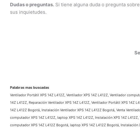
Dudas o preguntas.
Si tiene alguna duda o pregunta sobre
sus inquietudes.
Ser
Palabras mas buscadas
Ventilador Portátil XPS 14Z L412Z, Ventilador XPS 14Z L412Z, Ventilador computa
14Z L412Z, Reparación Ventilador XPS 14Z L412Z, Ventilador Portátil XPS 14Z L
14Z L412Z Bogotá, Instalación Ventilador XPS 14Z L412Z Bogotá, Venta Ventilado
computador XPS 14Z L412Z, laptop XPS 14Z L412Z, Instalación XPS 14Z L412Z, V
computador XPS 14Z L412Z Bogotá, laptop XPS 14Z L412Z Bogotá, Instalación X