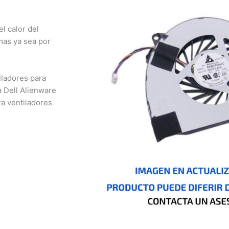
 calor del
as ya sea por
ladores para
 Dell Alienware
 ventiladores
nizales,
otá, Inírida, San
io, Pasto, Cúcuta,
o, Ibagué, Cali,