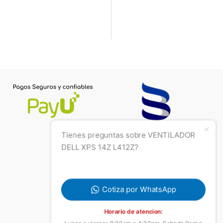
Tienes preguntas sobre VENTILADOR
DELL XPS 14Z L412Z?
Cotiza por WhatsApp
Horario de atencion:
Lunes a viernes 8:30am a 4:30pm, Sabado 9am a