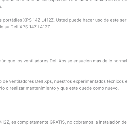
.
portátiles XPS 14Z L412Z. Usted puede hacer uso de este servi
de su Dell XPS 14Z L412Z.
ún que los ventiladores Dell Xps se ensucien mas de lo normal
×
¿Necesitas un experto?
de ventiladores Dell Xps, nuestros experimentados técnicos es
Comunícate con nosotros
lo o realizar mantenimiento y que este quede como nuevo.
3009124335
Bogota – Colombia
L412Z, es completamente GRATIS, no cobramos la instalación del 