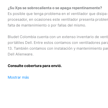
¿Su Xps se sobrecalienta o se apaga repentinamente?
Es posible que tenga problema en el ventilador que disipa el
procesador, en ocasiones este ventilador presenta problem
falta de mantenimiento o por fallas del mismo.
Bludet Colombia cuenta con un extenso inventario de venti
portátiles Dell. Entre estos contamos con ventiladores para
13. También contamos con instalación y mantenimiento para
Dell Alienware.
Consulte cobertura para envió.
Mostrar más
Leticia, Medellín, Arauca, Barranquilla, Cartagena, Tunja, Ma
Florencia, Yopal, Popayán, Valledupar, Quibdó, Montería, Bog
José del Guaviare, Neiva, Riohacha, Santa Marta, Villavicenc
Mocoa, Armenia, Pereira, San Andrés, Bucaramanga, Sincelej
Mitú, Puerto Carreño.