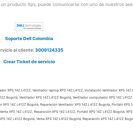
 un producto Xps, puede comunicarse con uno de nuestros ases
Soporte Dell Colombia
vicio al cliente:
3009124335
Crear Ticket de servicio
dor XPS 14Z L412Z, Ventilador laptop XPS 14Z L412Z, Instalación Ventilador XPS 14Z L
412Z Bogotá, Ventilador XPS 14Z L412Z Bogotá, Ventilador computador XPS 14Z L412Z B
r XPS 14Z L412Z Bogotá, Reparación Ventilador XPS 14Z L412Z Bogotá, Portátil XPS 1
enta XPS 14Z L412Z, Reparación XPS 14Z L412Z, Portátil XPS 14Z L412Z Bogotá, XPS 
PS 14Z L412Z Bogotá, Venta XPS 14Z L412Z Bogotá, Reparación XPS 14Z L412Z Bogotá