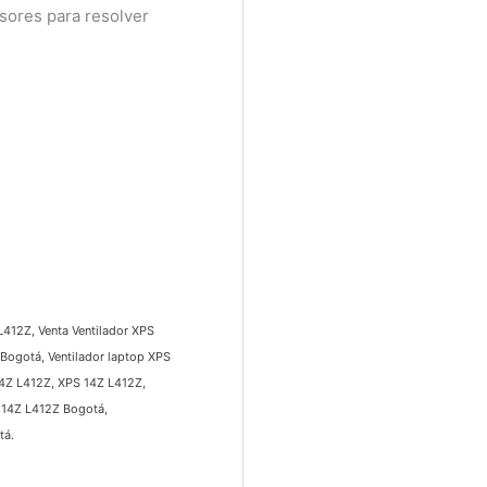
ores para resolver
412Z, Venta Ventilador XPS
ogotá, Ventilador laptop XPS
4Z L412Z, XPS 14Z L412Z,
14Z L412Z Bogotá,
.