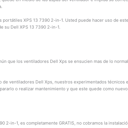
.
portátiles XPS 13 7390 2-in-1. Usted puede hacer uso de este s
de su Dell XPS 13 7390 2-in-1.
ún que los ventiladores Dell Xps se ensucien mas de lo normal
×
¿Necesitas un experto?
de ventiladores Dell Xps, nuestros experimentados técnicos es
Comunícate con nosotros
pararlo o realizar mantenimiento y que este quede como nuevo.
3009124335
Bogota – Colombia
390 2-in-1, es completamente GRATIS, no cobramos la instalación 