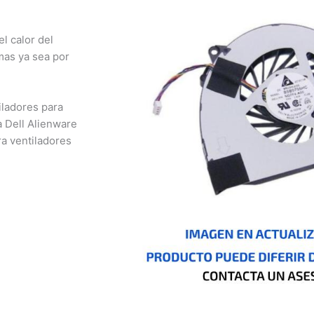
 calor del
as ya sea por
ladores para
 Dell Alienware
 ventiladores
nizales,
otá, Inírida, San
io, Pasto, Cúcuta,
o, Ibagué, Cali,