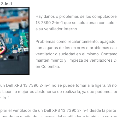
2-in-1
Hay daños o problemas de los computadores 
13 7390 2-in-1 que se solucionan con solo r
a su ventilador interno.
Problemas como recalentamiento, apagado re
son algunos de los errores o problemas causa
ventilador o suciedad en el mismo. Contamo
mantenimiento y limpieza de ventiladores De
en Colombia.
un Dell XPS 13 7390 2-in-1 no se puede tomar a la ligera. Si no 
 labor, lo mejor es abstenerse de realizarla, ya que podemos oc
in-1.
lar el ventilador de un Dell XPS 13 7390 2-in-1 desde la parte 
 quede en medio de las aspas del ventilador e impida su correc