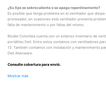
¿Su Xps se sobrecalienta o se apaga repentinamente?
Es posible que tenga problema en el ventilador que disipa el
procesador, en ocasiones este ventilador presenta problem
falta de mantenimiento o por fallas del mismo.
Bludet Colombia cuenta con un extenso inventario de venti
portátiles Dell. Entre estos contamos con ventiladores para
13. También contamos con instalación y mantenimiento para
Dell Alienware.
Consulte cobertura para envió.
Mostrar más
Leticia, Medellín, Arauca, Barranquilla, Cartagena, Tunja, Ma
Florencia, Yopal, Popayán, Valledupar, Quibdó, Montería, Bog
José del Guaviare, Neiva, Riohacha, Santa Marta, Villavicenc
Mocoa, Armenia, Pereira, San Andrés, Bucaramanga, Sincelej
Mitú, Puerto Carreño.