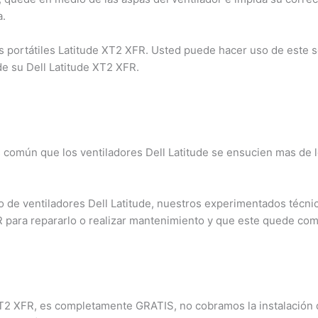
.
portátiles Latitude XT2 XFR. Usted puede hacer uso de este ser
de su Dell Latitude XT2 XFR.
s común que los ventiladores Dell Latitude se ensucien mas de 
×
¿Necesitas un experto?
de ventiladores Dell Latitude, nuestros experimentados técnico
Comunícate con nosotros
 para repararlo o realizar mantenimiento y que este quede com
3009124335
Bogota – Colombia
 XT2 XFR, es completamente GRATIS, no cobramos la instalación de