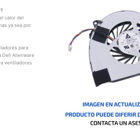
?
 calor del
as ya sea por
ladores para
 Dell Alienware
 ventiladores
nizales,
otá, Inírida, San
io, Pasto, Cúcuta,
o, Ibagué, Cali,