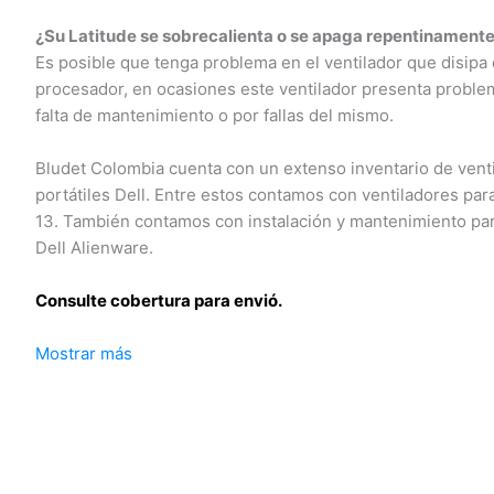
¿Su Latitude se sobrecalienta o se apaga repentinamente
Es posible que tenga problema en el ventilador que disipa el
procesador, en ocasiones este ventilador presenta problem
falta de mantenimiento o por fallas del mismo.
Bludet Colombia cuenta con un extenso inventario de venti
portátiles Dell. Entre estos contamos con ventiladores para
13. También contamos con instalación y mantenimiento para
Dell Alienware.
Consulte cobertura para envió.
Mostrar más
Leticia, Medellín, Arauca, Barranquilla, Cartagena, Tunja, Ma
Florencia, Yopal, Popayán, Valledupar, Quibdó, Montería, Bog
José del Guaviare, Neiva, Riohacha, Santa Marta, Villavicenc
Mocoa, Armenia, Pereira, San Andrés, Bucaramanga, Sincelej
Mitú, Puerto Carreño.