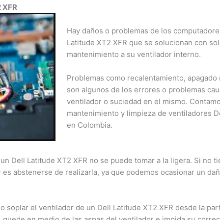
 XFR
Hay daños o problemas de los computadores p
Latitude XT2 XFR que se solucionan con solo 
mantenimiento a su ventilador interno.
Problemas como recalentamiento, apagado re
son algunos de los errores o problemas causa
ventilador o suciedad en el mismo. Contamo
mantenimiento y limpieza de ventiladores De
en Colombia.
un Dell Latitude XT2 XFR no se puede tomar a la ligera. Si no t
r es abstenerse de realizarla, ya que podemos ocasionar un daño
o soplar el ventilador de un Dell Latitude XT2 XFR desde la part
 quede en medio de las aspas del ventilador e impida su correc