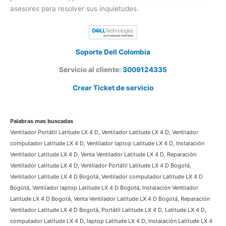
servicio, contacte a un asesor.
Dudas o preguntas.
Si tiene alguna duda o pregunta sobre
un producto Latitude, puede comunicarse con uno de
nuestros asesores para resolver sus inquietudes.
×
¿Necesitas un experto?
Comunícate con nosotros
Soporte Dell Colombia
Servicio al cliente:
3009124335
3009124335
Bogota – Colombia
Crear Ticket de servicio
Palabras mas buscadas
Ventilador Portátil Latitude LX 4 D, Ventilador Latitude LX 4 D, Ventilador
computador Latitude LX 4 D, Ventilador laptop Latitude LX 4 D, Instalación
Ventilador Latitude LX 4 D, Venta Ventilador Latitude LX 4 D, Reparación
Ventilador Latitude LX 4 D, Ventilador Portátil Latitude LX 4 D Bogotá,
Ventilador Latitude LX 4 D Bogotá, Ventilador computador Latitude LX 4 D