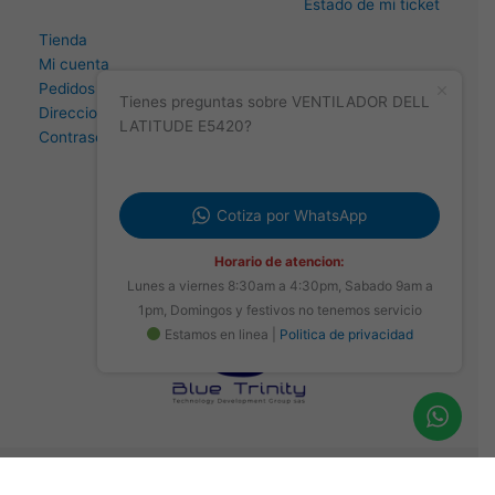
Estado de mi ticket
Tienda
Mi cuenta
Pedidos
Tienes preguntas sobre VENTILADOR DELL
Direccion
LATITUDE E5420?
Contraseña perdida
Cotiza por WhatsApp
Horario de atencion:
Lunes a viernes 8:30am a 4:30pm, Sabado 9am a
1pm, Domingos y festivos no tenemos servicio
Estamos en linea |
Politica de privacidad
Copyright © 2026
Blue Trinity Technical Services Group Sas
|