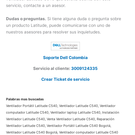
servicio, contacte a un asesor.
Dudas o preguntas.
Si tiene alguna duda o pregunta sobre
un producto Latitude, puede comunicarse con uno de
nuestros asesores para resolver sus inquietudes.
×
¿Necesitas un experto?
Comunícate con nosotros
Soporte Dell Colombia
Servicio al cliente:
3009124335
3009124335
Bogota – Colombia
Crear Ticket de servicio
Palabras mas buscadas
Ventilador Portátil Latitude C540, Ventilador Latitude C540, Ventilador
computador Latitude C540, Ventilador laptop Latitude C540, Instalación
Ventilador Latitude C540, Venta Ventilador Latitude C540, Reparación
Ventilador Latitude C540, Ventilador Portátil Latitude C540 Bogotá,
Ventilador Latitude C540 Bogotá, Ventilador computador Latitude C540