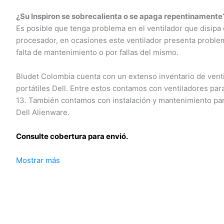
¿Su Inspiron se sobrecalienta o se apaga repentinamente?
Es posible que tenga problema en el ventilador que disipa el
procesador, en ocasiones este ventilador presenta problem
falta de mantenimiento o por fallas del mismo.
Bludet Colombia cuenta con un extenso inventario de venti
portátiles Dell. Entre estos contamos con ventiladores para
13. También contamos con instalación y mantenimiento para
Dell Alienware.
Consulte cobertura para envió.
Mostrar más
Leticia, Medellín, Arauca, Barranquilla, Cartagena, Tunja, Ma
Florencia, Yopal, Popayán, Valledupar, Quibdó, Montería, Bog
José del Guaviare, Neiva, Riohacha, Santa Marta, Villavicenc
Mocoa, Armenia, Pereira, San Andrés, Bucaramanga, Sincelej
Mitú, Puerto Carreño.