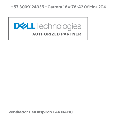
Ir
+57
3009124335 - Carrera 16 # 76-42 Oficina 204
al
contenido
Ventilador Dell Inspiron 1 4R N4110