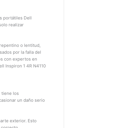
ortátiles Dell
lo realizar
pentino o lentitud,
dos por la falla del
s con expertos en
l Inspiron 1 4R N4110
tiene los
asionar un daño serio
rte exterior. Esto
correcto