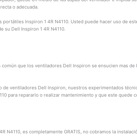
recta o adecuada.
portátiles Inspiron 1 4R N4110. Usted puede hacer uso de este s
e su Dell Inspiron 1 4R N4110.
s común que los ventiladores Dell Inspiron se ensucien mas de 
×
¿Necesitas un experto?
de ventiladores Dell Inspiron, nuestros experimentados técnico
Comunícate con nosotros
110 para repararlo o realizar mantenimiento y que este quede c
3009124335
Bogota – Colombia
1 4R N4110, es completamente GRATIS, no cobramos la instalación