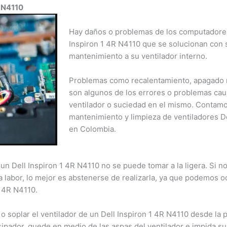
 N4110
Hay daños o problemas de los computadores p
Inspiron 1 4R N4110 que se solucionan con so
mantenimiento a su ventilador interno.
Problemas como recalentamiento, apagado re
son algunos de los errores o problemas causa
ventilador o suciedad en el mismo. Contamo
mantenimiento y limpieza de ventiladores Del
en Colombia.
n Dell Inspiron 1 4R N4110 no se puede tomar a la ligera. Si no 
 labor, lo mejor es abstenerse de realizarla, ya que podemos oc
 4R N4110.
 soplar el ventilador de un Dell Inspiron 1 4R N4110 desde la pa
pador, quede en medio de las aspas del ventilador e impida su 