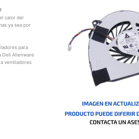
 calor del
as ya sea por
ladores para
 Dell Alienware
 ventiladores
nizales,
otá, Inírida, San
io, Pasto, Cúcuta,
o, Ibagué, Cali,