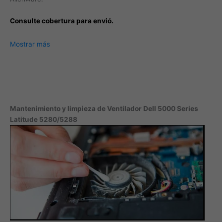
Consulte cobertura para envió.
Leticia, Medellín, Arauca, Barranquilla, Cartagena, Tunja,
Mostrar más
Manizales, Florencia, Yopal, Popayán, Valledupar, Quibdó,
Montería, Bogotá, Inírida, San José del Guaviare, Neiva,
Riohacha, Santa Marta, Villavicencio, Pasto, Cúcuta, Mocoa,
Armenia, Pereira, San Andrés, Bucaramanga, Sincelejo,
Ibagué, Cali, Mitú, Puerto Carreño.
Mantenimiento y limpieza de Ventilador Dell 5000 Series
Latitude 5280/5288