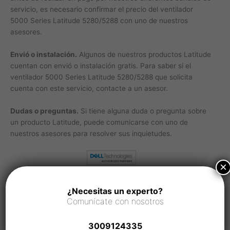
servicio, es necesario confirmar el precio del ventilador
5000 Series Latitude 5280/5288 con uno de nuestros
asesores.
Envió o instalación.
Algunos de nuestros productos Latitude
cuentan con envió o instalación gratis. Para saber si el
ventilador 5000 Series Latitude 5280/5288 que solicita
cuenta con este servicio, contacte a un asesor.
Dudas o preguntas.
Si tiene alguna duda o pregunta sobre
un producto Latitude, puede comunicarse con uno de
nuestros asesores para resolver sus inquietudes.
×
Soporte Dell Colombia
¿Necesitas un experto?
Servicio al cliente:
3009124335
Comunícate con nosotros
Crear Ticket de servicio
3009124335