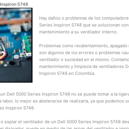
Inspiron 5748
Hay daños o problemas de los computadores 
Series Inspiron 5748 que se solucionan con s
mantenimiento a su ventilador interno.
Problemas como recalentamiento, apagado re
son algunos de los errores o problemas causa
ventilador o suciedad en el mismo. Contamo
mantenimiento y limpieza de ventiladores De
Inspiron 5748 en Colombia.
un Dell 5000 Series Inspiron 5748 no se puede tomar a la ligera.
 labor, lo mejor es abstenerse de realizarla, ya que podemos oc
es Inspiron 5748.
o soplar el ventilador de un Dell 5000 Series Inspiron 5748 desd
 disipador, quede en medio de las aspas del ventilador e impid