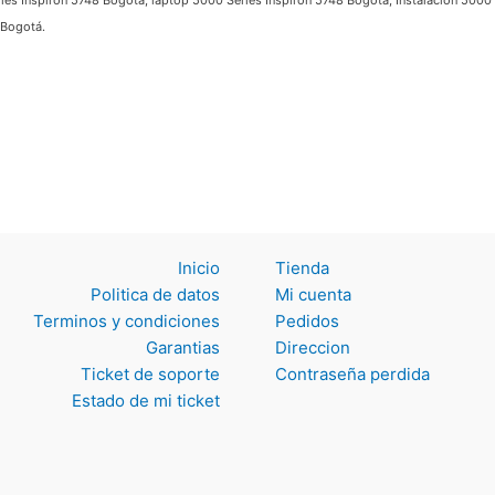
 Inspiron 5748 Bogotá, laptop 5000 Series Inspiron 5748 Bogotá, Instalación 5000 S
Bogotá.
Inicio
Tienda
Politica de datos
Mi cuenta
Terminos y
Pedidos
condiciones
Direccion
Garantias
Contraseña perdida
Ticket de soporte
Estado de mi ticket