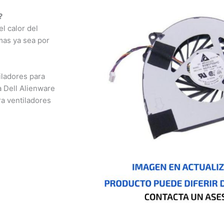
 calor del
as ya sea por
ladores para
 Dell Alienware
 ventiladores
nizales,
otá, Inírida, San
io, Pasto, Cúcuta,
o, Ibagué, Cali,