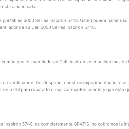
recta o adecuada.
portátiles 5000 Series Inspiron 5748. Usted puede hacer uso d
entilador de su Dell 5000 Series Inspiron 5748.
s común que los ventiladores Dell Inspiron se ensucien mas de 
×
de ventiladores Dell Inspiron, nuestros experimentados técnico
¿Necesitas un experto?
iron 5748 para repararlo o realizar mantenimiento y que este 
Comunícate con nosotros
3009124335
Bogota – Colombia
ies Inspiron 5748, es completamente GRATIS, no cobramos la inst