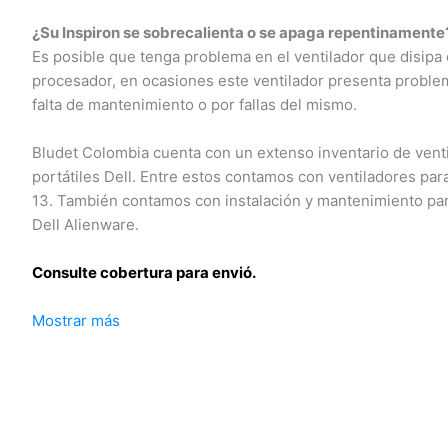
¿Su Inspiron se sobrecalienta o se apaga repentinamente?
Es posible que tenga problema en el ventilador que disipa el
procesador, en ocasiones este ventilador presenta problem
falta de mantenimiento o por fallas del mismo.
Bludet Colombia cuenta con un extenso inventario de venti
portátiles Dell. Entre estos contamos con ventiladores para
13. También contamos con instalación y mantenimiento para
Dell Alienware.
Consulte cobertura para envió.
Mostrar más
Leticia, Medellín, Arauca, Barranquilla, Cartagena, Tunja, Ma
Florencia, Yopal, Popayán, Valledupar, Quibdó, Montería, Bog
José del Guaviare, Neiva, Riohacha, Santa Marta, Villavicenc
Mocoa, Armenia, Pereira, San Andrés, Bucaramanga, Sincelej
Mitú, Puerto Carreño.