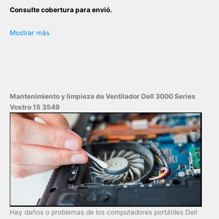
Consulte cobertura para envió.
Leticia, Medellín, Arauca, Barranquilla, Cartagena, Tunja,
Mostrar más
Manizales, Florencia, Yopal, Popayán, Valledupar, Quibdó,
Montería, Bogotá, Inírida, San José del Guaviare, Neiva,
Riohacha, Santa Marta, Villavicencio, Pasto, Cúcuta, Mocoa,
Armenia, Pereira, San Andrés, Bucaramanga, Sincelejo,
Ibagué, Cali, Mitú, Puerto Carreño.
Mantenimiento y limpieza de Ventilador Dell 3000 Series
Vostro 15 3549
Hay daños o problemas de los computadores portátiles Dell