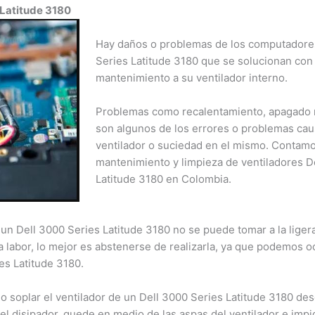
Latitude 3180
Hay daños o problemas de los computadores 
Series Latitude 3180 que se solucionan con s
mantenimiento a su ventilador interno.
Problemas como recalentamiento, apagado re
son algunos de los errores o problemas causa
ventilador o suciedad en el mismo. Contamo
mantenimiento y limpieza de ventiladores De
Latitude 3180 en Colombia.
un Dell 3000 Series Latitude 3180 no se puede tomar a la ligera. 
 labor, lo mejor es abstenerse de realizarla, ya que podemos oc
es Latitude 3180.
o soplar el ventilador de un Dell 3000 Series Latitude 3180 desde
 disipador, quede en medio de las aspas del ventilador e impid