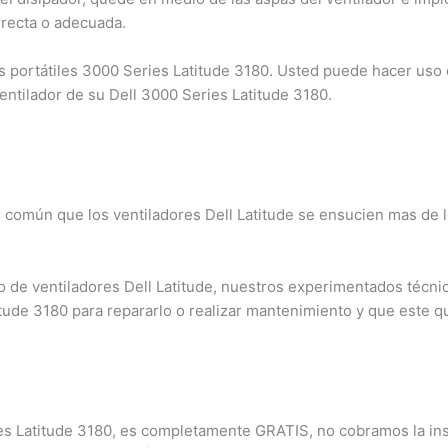
recta o adecuada.
portátiles 3000 Series Latitude 3180. Usted puede hacer uso d
entilador de su Dell 3000 Series Latitude 3180.
s común que los ventiladores Dell Latitude se ensucien mas de 
×
de ventiladores Dell Latitude, nuestros experimentados técnico
¿Necesitas un experto?
tude 3180 para repararlo o realizar mantenimiento y que este 
Comunícate con nosotros
3009124335
Bogota – Colombia
ies Latitude 3180, es completamente GRATIS, no cobramos la inst