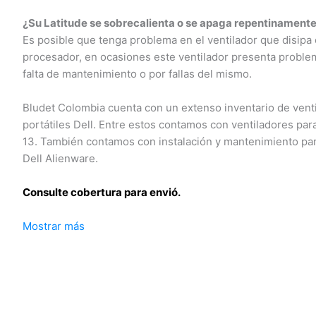
¿Su Latitude se sobrecalienta o se apaga repentinamente
Es posible que tenga problema en el ventilador que disipa el
procesador, en ocasiones este ventilador presenta problem
falta de mantenimiento o por fallas del mismo.
Bludet Colombia cuenta con un extenso inventario de venti
portátiles Dell. Entre estos contamos con ventiladores para
13. También contamos con instalación y mantenimiento para
Dell Alienware.
Consulte cobertura para envió.
Mostrar más
Leticia, Medellín, Arauca, Barranquilla, Cartagena, Tunja, Ma
Florencia, Yopal, Popayán, Valledupar, Quibdó, Montería, Bog
José del Guaviare, Neiva, Riohacha, Santa Marta, Villavicenc
Mocoa, Armenia, Pereira, San Andrés, Bucaramanga, Sincelej
Mitú, Puerto Carreño.