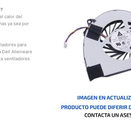
?
 calor del
as ya sea por
ladores para
 Dell Alienware
 ventiladores
nizales,
otá, Inírida, San
io, Pasto, Cúcuta,
o, Ibagué, Cali,